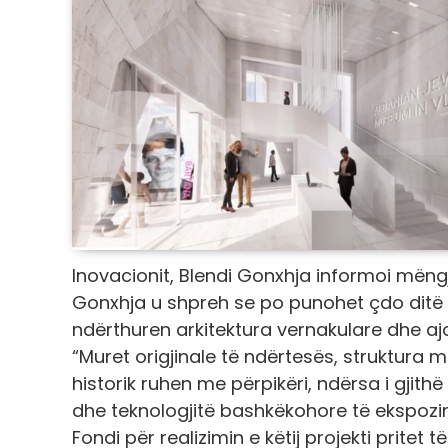
Inovacionit, Blendi Gonxhja informoi mëngj
Gonxhja u shpreh se po punohet çdo ditë m
ndërthuren arkitektura vernakulare dhe a
“Muret origjinale të ndërtesës, struktura m
historik ruhen me përpikëri, ndërsa i gji
dhe teknologjitë bashkëkohore të ekspozim
Fondi për realizimin e këtij projekti pritet 