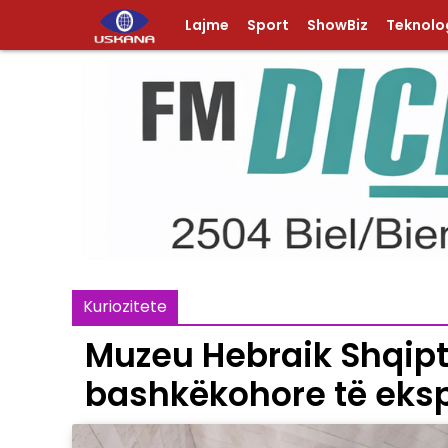
Lajme
Sport
ShowBiz
Teknolog
Kuriozitete
Muzeu Hebraik Shqipt
bashkëkohore të eks