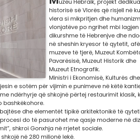
uzeu Hebraik, projekt dedikua
historisë së Vlorës që risjell në k
vlera si mikpritjen dhe humanizm
vlonjatëve po ngrihet mbi lagjen
dikurshme të Hebrenjve dhe nd
në sheshin kryesor të qytetit, afë
muzeve të tjerë, Muzeut Kombëta
Pavarësisë, Muzeut Historik dhe
Muzeut Etnografik.
Ministri i Ekonomisë, Kulturës dhe
esin e sotëm për vijimin e punimeve në këtë kantie
e ndërhyrje që shkojnë përtej restaurimit klasik, 
jo bashkëkohore.
bajtëse dhe elementët tipikë arkitektonikë të qytet
thë procesi do të pasurohet me qasje moderne në di
it”,
shkroi Gonxhja në rrjetet sociale.
të shkojë në 280 milionë lekë.