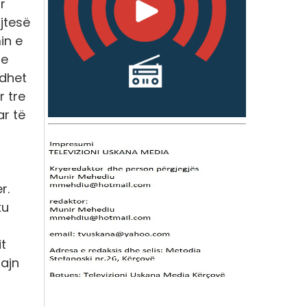
r
ujtesë
in e
 e
odhet
r tre
r të
r.
ku
it
zajn