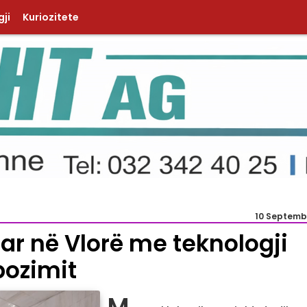
ji
Kuriozitete
10 Septemb
ar në Vlorë me teknologji
pozimit
M