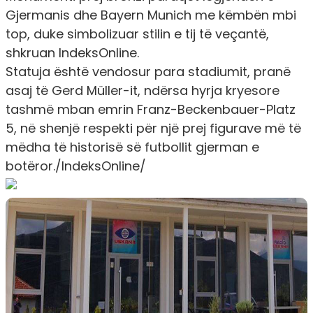
Gjermanis dhe Bayern Munich me këmbën mbi
top, duke simbolizuar stilin e tij të veçantë,
shkruan
IndeksOnline.
Statuja është vendosur para stadiumit, pranë
asaj të Gerd Müller-it, ndërsa hyrja kryesore
tashmë mban emrin Franz-Beckenbauer-Platz
5, në shenjë respekti për një prej figurave më të
mëdha të historisë së futbollit gjerman e
botëror.
/IndeksOnline/