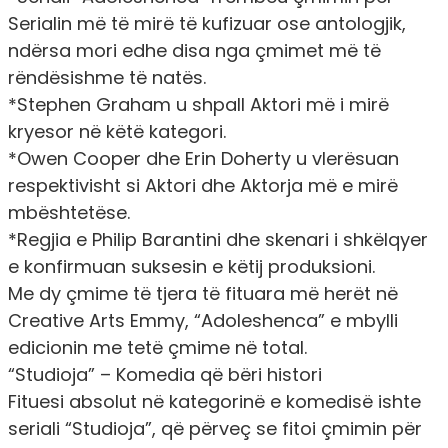
Serialin më të mirë të kufizuar ose antologjik,
ndërsa mori edhe disa nga çmimet më të
rëndësishme të natës.
*Stephen Graham u shpall Aktori më i mirë
kryesor në këtë kategori.
*Owen Cooper dhe Erin Doherty u vlerësuan
respektivisht si Aktori dhe Aktorja më e mirë
mbështetëse.
*Regjia e Philip Barantini dhe skenari i shkëlqyer
e konfirmuan suksesin e këtij produksioni.
Me dy çmime të tjera të fituara më herët në
Creative Arts Emmy, “Adoleshenca” e mbylli
edicionin me tetë çmime në total.
“Studioja” – Komedia që bëri histori
Fituesi absolut në kategorinë e komedisë ishte
seriali “Studioja”, që përveç se fitoi çmimin për