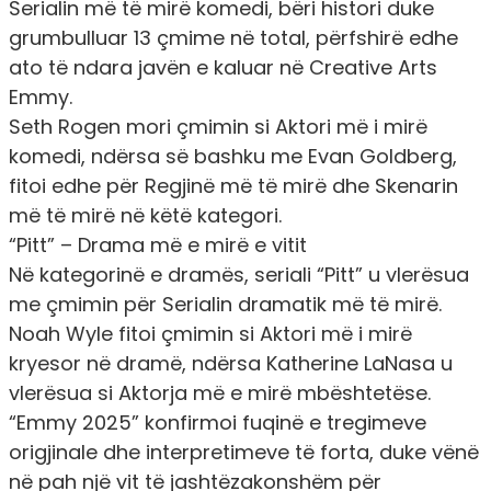
Serialin më të mirë komedi, bëri histori duke
grumbulluar 13 çmime në total, përfshirë edhe
ato të ndara javën e kaluar në Creative Arts
Emmy.
Seth Rogen mori çmimin si Aktori më i mirë
komedi, ndërsa së bashku me Evan Goldberg,
fitoi edhe për Regjinë më të mirë dhe Skenarin
më të mirë në këtë kategori.
“Pitt” – Drama më e mirë e vitit
Në kategorinë e dramës, seriali “Pitt” u vlerësua
me çmimin për Serialin dramatik më të mirë.
Noah Wyle fitoi çmimin si Aktori më i mirë
kryesor në dramë, ndërsa Katherine LaNasa u
vlerësua si Aktorja më e mirë mbështetëse.
“Emmy 2025” konfirmoi fuqinë e tregimeve
origjinale dhe interpretimeve të forta, duke vënë
në pah një vit të jashtëzakonshëm për