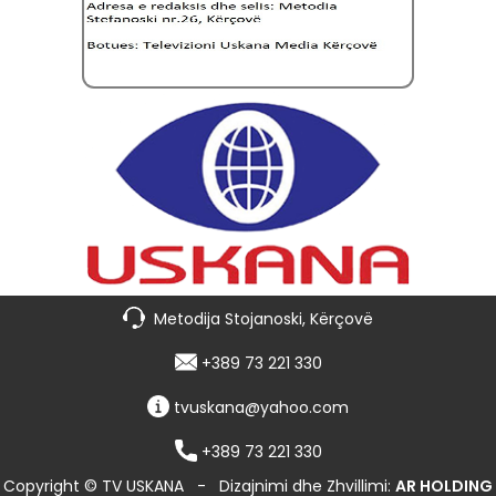
Metodija Stojanoski, Kërçovë
+389 73 221 330
tvuskana@yahoo.com
+389 73 221 330
Copyright © TV USKANA
-
Dizajnimi dhe Zhvillimi:
AR HOLDING