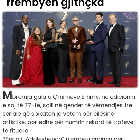
rrëmbyen gjithçka
M
brëmja gala e Çmimeve Emmy, në edicionin
e saj të 77-të, solli në qendër të vëmendjes tre
seriale që spikaten jo vetëm për cilësinë
artistike, por edhe për numrin rekord të trofeve
të fituara.
*Seriali “Adoleshenca” rrëmbeu çmimin për