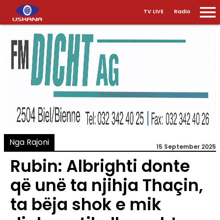
TV LIVE
Radio
Nga Rajoni
15 September 2025
Rubin: Albrighti donte
që unë ta njihja Thaçin,
ta bëja shok e mik