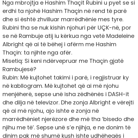
Nga mbrojtja e Hashim Thaçit Rubini u pyet se si
erdhi ta njohë Hashim Thaçin në rend të parë
dhe si është zhvilluar marrëdhënie mes tyre.
Rubini tha se nuk kishin njohuri për UÇK-në, por
se në Rambuje atij iu kërkua nga vetë Madeleine
Albright që ai të bëhej i afërm me Hashim
Thaçin: ta njihte nga afër.
Misetiq
: Si keni ndërvepruar me Thaçin gjatë
Rambujesë?
Rubin:
Më kujtohet takimi i parë, i regjistruar ky
në kabllogram. Më kujtohet që ai më njohu
menjëherë, sepse unë isha zëdhënës i DASH-it
dhe dilja në televizor. Dhe zonja Albright e vërejti
që ai më njohu, ajo ishte e zonja në
marrëdhëniet njerëzore dhe më tha ‘bisedo dhe
njihu me të’. Sepse unë s’e njihja, e ne donim të
dinim pak më shumë kush ishte udhëheqës i