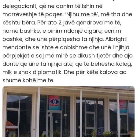
delegacionit, që ne donim të ishin në
marrëveshje të paqes. ‘Njihu me të’, më tha dhe
kështu bëra. Për ato 2 javë qëndrova me të,
hamë bashkë, e pinim ndonjë cigare, ecnim
bashkë, dhe unë përpiqesha ta njihja. Albrighti
mendonte se ishte e dobishme dhe unë i njihja
përpjekjet e saj më mirë se dikush tjetër dhe ajo
donte që unë ta njihja atë, që të bëhesha koleg,
mik e shok diplomatik. Dhe për këtë kalova aq
shumë kohë me të.