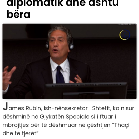
diplomatik dhe ashtu
bëra
J
ames Rubin, ish-nënsekretar i Shtetit, ka nisur
dëshminë në Gjykatën Speciale si i ftuar i
mbrojtjes për të dëshmuar në çështjen “Thaçi
dhe të tjerët”.