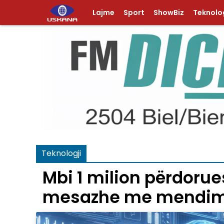
Lajme
Sport
ShowBiz
Teknolog
Teknologji
Mbi 1 milion përdorue
mesazhe me mendim