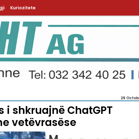
ji
Kuriozitete
29 Octob
s i shkruajnë ChatGPT
e vetëvrasëse
M