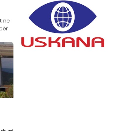
t në
 për
 shumë