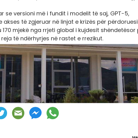
r se versioni më i fundit i modelit të saj, GPT-5,
akses të zgjeruar në linjat e krizës për përdoruesi
170 mjekë nga rrjeti global i kujdesit shëndetësor
reja të ndërhyrjes në rastet e rrezikut.
Më