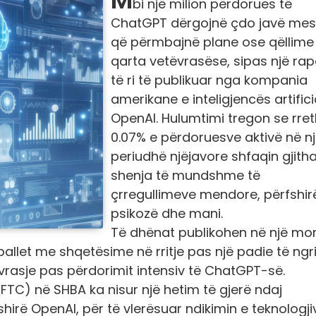
bi një milion përdorues të
ChatGPT dërgojnë çdo javë me
që përmbajnë plane ose qëllime
qarta vetëvrasëse, sipas një rap
të ri të publikuar nga kompania
amerikane e inteligjencës artifici
OpenAI. Hulumtimi tregon se rret
0.07% e përdoruesve aktivë në n
periudhë njëjavore shfaqin gjith
shenja të mundshme të
çrregullimeve mendore, përfshir
psikozë dhe mani.
Të dhënat publikohen në një m
llet me shqetësime në rritje pas një padie të ngri
ëvrasje pas përdorimit intensiv të ChatGPT-së.
(FTC) në SHBA ka nisur një hetim të gjerë ndaj
shirë OpenAI, për të vlerësuar ndikimin e teknologji