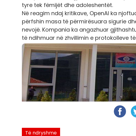
tyre tek fëmijët dhe adoleshentët.
Në reagim ndaj kritikave, OpenAI ka njoftua
përfshin masa të përmirësuara sigurie dhe 
nevojë. Kompania ka angazhuar gjithashtu 
të ndihmuar në zhvillimin e protokolleve të 
Të ndryshme