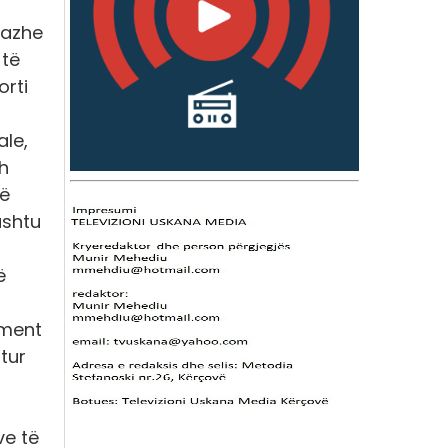
sazhe
 të
orti
ale,
h
jë
ashtu
ë
oment
tur
ve të