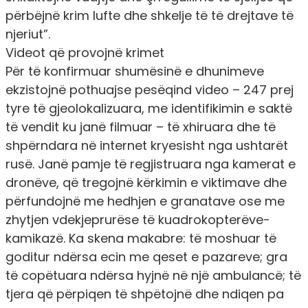
përbëjnë krim lufte dhe shkelje të të drejtave të
njeriut”.
Videot që provojnë krimet
Për të konfirmuar shumësinë e dhunimeve
ekzistojnë pothuajse pesëqind video – 247 prej
tyre të gjeolokalizuara, me identifikimin e saktë
të vendit ku janë filmuar – të xhiruara dhe të
shpërndara në internet kryesisht nga ushtarët
rusë. Janë pamje të regjistruara nga kamerat e
dronëve, që tregojnë kërkimin e viktimave dhe
përfundojnë me hedhjen e granatave ose me
zhytjen vdekjeprurëse të kuadrokopterëve-
kamikazë. Ka skena makabre: të moshuar të
goditur ndërsa ecin me qeset e pazareve; gra
të copëtuara ndërsa hyjnë në një ambulancë; të
tjera që përpiqen të shpëtojnë dhe ndiqen pa