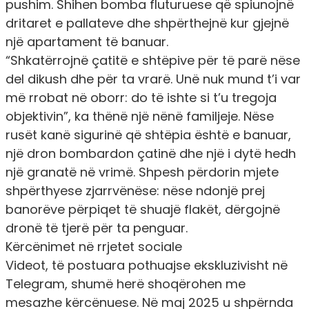
pushim. Shihen bomba fluturuese që spiunojnë
dritaret e pallateve dhe shpërthejnë kur gjejnë
një apartament të banuar.
“Shkatërrojnë çatitë e shtëpive për të parë nëse
del dikush dhe për ta vrarë. Unë nuk mund t’i var
më rrobat në oborr: do të ishte si t’u tregoja
objektivin”, ka thënë një nënë familjeje. Nëse
rusët kanë sigurinë që shtëpia është e banuar,
një dron bombardon çatinë dhe një i dytë hedh
një granatë në vrimë. Shpesh përdorin mjete
shpërthyese zjarrvënëse: nëse ndonjë prej
banorëve përpiqet të shuajë flakët, dërgojnë
dronë të tjerë për ta penguar.
Kërcënimet në rrjetet sociale
Videot, të postuara pothuajse ekskluzivisht në
Telegram, shumë herë shoqërohen me
mesazhe kërcënuese. Në maj 2025 u shpërnda