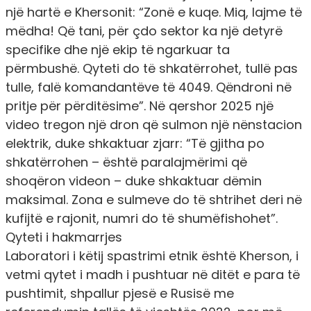
një hartë e Khersonit: “Zonë e kuqe. Miq, lajme të
mëdha! Që tani, për çdo sektor ka një detyrë
specifike dhe një ekip të ngarkuar ta
përmbushë. Qyteti do të shkatërrohet, tullë pas
tulle, falë komandantëve të 4049. Qëndroni në
pritje për përditësime”. Në qershor 2025 një
video tregon një dron që sulmon një nënstacion
elektrik, duke shkaktuar zjarr: “Të gjitha po
shkatërrohen – është paralajmërimi që
shoqëron videon – duke shkaktuar dëmin
maksimal. Zona e sulmeve do të shtrihet deri në
kufijtë e rajonit, numri do të shumëfishohet”.
Qyteti i hakmarrjes
Laboratori i këtij spastrimi etnik është Kherson, i
vetmi qytet i madh i pushtuar në ditët e para të
pushtimit, shpallur pjesë e Rusisë me