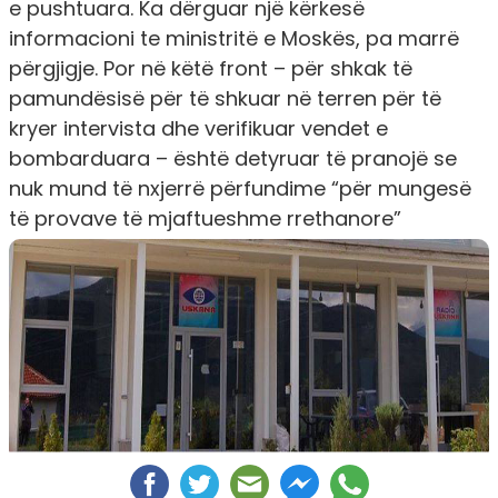
e pushtuara. Ka dërguar një kërkesë
informacioni te ministritë e Moskës, pa marrë
përgjigje. Por në këtë front – për shkak të
pamundësisë për të shkuar në terren për të
kryer intervista dhe verifikuar vendet e
bombarduara – është detyruar të pranojë se
nuk mund të nxjerrë përfundime “për mungesë
të provave të mjaftueshme rrethanore”