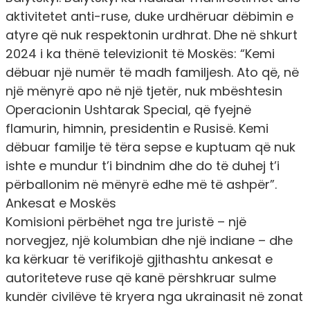
aktivitetet anti-ruse, duke urdhëruar dëbimin e
atyre që nuk respektonin urdhrat. Dhe në shkurt
2024 i ka thënë televizionit të Moskës: “Kemi
dëbuar një numër të madh familjesh. Ato që, në
një mënyrë apo në një tjetër, nuk mbështesin
Operacionin Ushtarak Special, që fyejnë
flamurin, himnin, presidentin e Rusisë. Kemi
dëbuar familje të tëra sepse e kuptuam që nuk
ishte e mundur t’i bindnim dhe do të duhej t’i
përballonim në mënyrë edhe më të ashpër”.
Ankesat e Moskës
Komisioni përbëhet nga tre juristë – një
norvegjez, një kolumbian dhe një indiane – dhe
ka kërkuar të verifikojë gjithashtu ankesat e
autoriteteve ruse që kanë përshkruar sulme
kundër civilëve të kryera nga ukrainasit në zonat