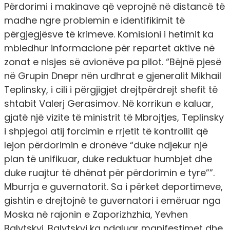
Përdorimi i makinave që veprojnë në distancë të
madhe ngre problemin e identifikimit të
përgjegjësve të krimeve. Komisioni i hetimit ka
mbledhur informacione për repartet aktive në
zonat e nisjes së avionëve pa pilot. “Bëjnë pjesë
në Grupin Dnepr nën urdhrat e gjeneralit Mikhail
Teplinsky, i cili i përgjigjet drejtpërdrejt shefit të
shtabit Valerj Gerasimov. Në korrikun e kaluar,
gjatë një vizite të ministrit të Mbrojtjes, Teplinsky
i shpjegoi atij forcimin e rrjetit të kontrollit që
lejon përdorimin e dronëve “duke ndjekur një
plan të unifikuar, duke reduktuar humbjet dhe
duke ruajtur të dhënat për përdorimin e tyre””.
Mburrja e guvernatorit. Sa i përket deportimeve,
gishtin e drejtojnë te guvernatori i emëruar nga
Moska në rajonin e Zaporizhzhia, Yevhen
Balytskyi. Balytskyi ka ndaluar manifestimet dhe