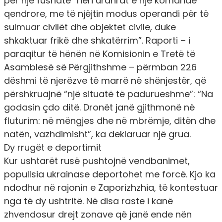
për një fushatë “nën urdhrat e një komande
qendrore, me të njëjtin modus operandi për të
sulmuar civilët dhe objektet civile, duke
shkaktuar frikë dhe shkatërrim”. Raporti – i
paraqitur të hënën në Komisionin e Tretë të
Asamblesë së Përgjithshme – përmban 226
dëshmi të njerëzve të marrë në shënjestër, që
përshkruajnë “një situatë të padurueshme”: “Na
godasin çdo ditë. Dronët janë gjithmonë në
fluturim: në mëngjes dhe në mbrëmje, ditën dhe
natën, vazhdimisht”, ka deklaruar një grua.
Dy rrugët e deportimit
Kur ushtarët rusë pushtojnë vendbanimet,
popullsia ukrainase deportohet me forcë. Kjo ka
ndodhur në rajonin e Zaporizhzhia, të kontestuar
nga të dy ushtritë. Në disa raste i kanë
zhvendosur drejt zonave që janë ende nën