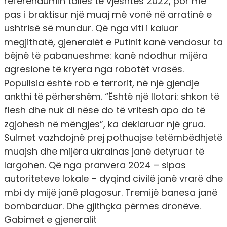
referendumin tallës të vjeshtës 2022, por më
pas i braktisur një muaj më vonë në arratinë e
ushtrisë së mundur. Që nga viti i kaluar
megjithatë, gjeneralët e Putinit kanë vendosur ta
bëjnë të pabanueshme: kanë ndodhur mijëra
agresione të kryera nga robotët vrasës.
Popullsia është rob e terrorit, në një gjendje
ankthi të përhershëm. “Është një llotari: shkon të
flesh dhe nuk di nëse do të vritesh apo do të
zgjohesh në mëngjes”, ka deklaruar një grua.
Sulmet vazhdojnë prej pothuajse tetëmbëdhjetë
muajsh dhe mijëra ukrainas janë detyruar të
largohen. Që nga pranvera 2024 – sipas
autoriteteve lokale – dyqind civilë janë vrarë dhe
mbi dy mijë janë plagosur. Tremijë banesa janë
bombarduar. Dhe gjithçka përmes dronëve.
Gabimet e gjeneralit