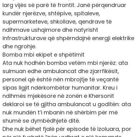
larg vijës së parë të frontit. Janë përqendruar
kundër njerëzve, shtëpive, spitaleve,
supermarketeve, shkollave, qendrave të
ndihmave ushqimore dhe natyrisht
infrastrukturave që shpërndajnë energji elektrike
dhe ngrohje.
Bomba mbi ekipet e shpëtimit
Ata nuk hodhën bomba vetëm mbi njerëz: ata
sulmuan edhe ambulancat dhe zjarrfikësit,
personel që është nën mbrojtje të veçantë
sipas ligjit ndërkombëtar humanitar. Kreu i
ndihmës mjekësore në zonën e Khersonit
deklaroi se të gjitha ambulancat u goditën: ata
nuk mundën t’i mbanin në shërbim për më
shumë se dymbëdhjetë ditë.
Dhe nuk bëhet fjalë për episode të izoluara, por