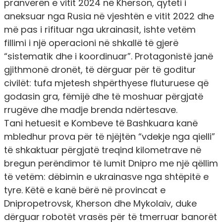
pranverën e vitit 2024 në Kherson, qyteti i
aneksuar nga Rusia në vjeshtën e vitit 2022 dhe
më pas i rifituar nga ukrainasit, ishte vetëm
fillimi i një operacioni në shkallë të gjerë
“sistematik dhe i koordinuar”. Protagonistë janë
gjithmonë dronët, të dërguar për të goditur
civilët: tufa mjetesh shpërthyese fluturuese që
godasin gra, fëmijë dhe të moshuar përgjatë
rrugëve dhe madje brenda ndërtesave.
Tani hetuesit e Kombeve të Bashkuara kanë
mbledhur prova për të njëjtën “vdekje nga qielli”
të shkaktuar përgjatë treqind kilometrave në
bregun perëndimor të lumit Dnipro me një qëllim
të vetëm: dëbimin e ukrainasve nga shtëpitë e
tyre. Këtë e kanë bërë në provincat e
Dnipropetrovsk, Kherson dhe Mykolaiv, duke
dërguar robotët vrasës për të tmerruar banorët