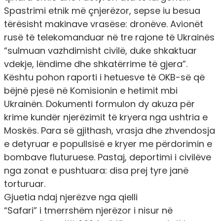
Spastrimi etnik më çnjerëzor, sepse iu besua
tërësisht makinave vrasëse: dronëve. Avionët
rusë të telekomanduar në tre rajone të Ukrainës
“sulmuan vazhdimisht civilë, duke shkaktuar
vdekje, lëndime dhe shkatërrime të gjera”.
Kështu pohon raporti i hetuesve të
OKB
-së që
bëjnë pjesë në Komisionin e hetimit mbi
Ukrainën. Dokumenti formulon dy akuza për
krime kundër njerëzimit të kryera nga ushtria e
Moskës. Para së gjithash, vrasja dhe zhvendosja
e detyruar e popullsisë e kryer me përdorimin e
bombave fluturuese. Pastaj, deportimi i civilëve
nga zonat e pushtuara: disa prej tyre janë
torturuar.
Gjuetia ndaj njerëzve nga qielli
“Safari” i tmerrshëm njerëzor i nisur në