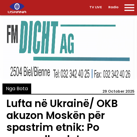
TV LIVE
Radio
Nga Bota
29 October 2025
Lufta në Ukrainë/ OKB
akuzon Moskën për
spastrim etnik: Po