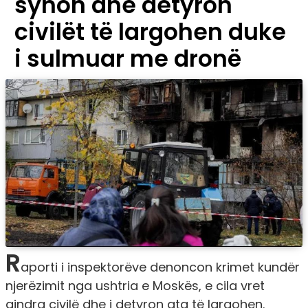
synon dhe detyron
civilët të largohen duke
i sulmuar me dronë
R
aporti i inspektorëve denoncon krimet kundër
njerëzimit nga ushtria e Moskës, e cila vret
qindra civilë dhe i detyron ata të largohen.