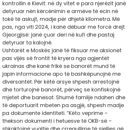
kontrollin e Kievit: në dy vitet e para njerëzit janë
detyruar nën kërcënimin e armëve të ecin në
tokë të askujt, madje për dhjetë kilometra. Më
pas, nga viti 2024, i kanë dëbuar me forcë drejt
Gjeorgjisë: janë çuar deri në kufi dhe pastaj
detyruar ta kalojnë.
Ushtarët e Moskës janë të fiksuar me aksionet
pas vijës së frontit të kryera nga agjentët
ukrainas dhe kanë frikë se banorët mund të
japin informacione apo të bashkëpunojnë me
diversantët. Për këtë arsye shpesh arrestojnë
dhe torturojnë banorët, përveç se konfiskojnë
mjetet dhe banesat. Shumë familje ndahen dhe
të deportuarit mbeten pa asgjë, shpesh madje
pa dokumente identiteti. “Këto veprime –
thekson dokumenti i hetuesve të OKB-së –
shkaktojnë vuajtje dhe çrregullime të sjelljes që