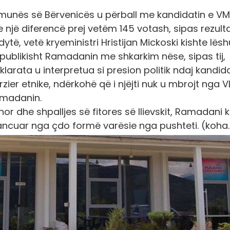
Komunës së Bërvenicës u përball me kandidatin e V
 një diferencë prej vetëm 145 votash, sipas rezult
dytë, vetë kryeministri Hristijan Mickoski kishte lës
 publikisht Ramadanin me shkarkim nëse, sipas tij,
larata u interpretua si presion politik ndaj kandida
ier etnike, ndërkohë që i njëjti nuk u mbrojt nga VL
amadanin.
or dhe shpalljes së fitores së Ilievskit, Ramadani 
tancuar nga çdo formë varësie nga pushteti.
(koha