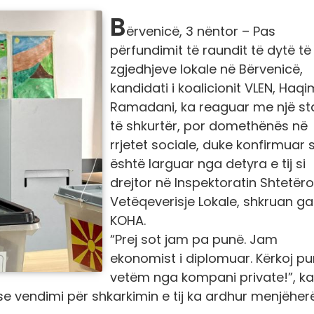
B
ërvenicë, 3 nëntor – Pas
përfundimit të raundit të dytë të
zgjedhjeve lokale në Bërvenicë,
kandidati i koalicionit VLEN, Haqi
Ramadani, ka reaguar me një st
të shkurtër, por domethënës në
rrjetet sociale, duke konfirmuar 
është larguar nga detyra e tij si
drejtor në Inspektoratin Shtetëro
Vetëqeverisje Lokale, shkruan g
KOHA.
“Prej sot jam pa punë. Jam
ekonomist i diplomuar. Kërkoj p
vetëm nga kompani private!”, ka
e vendimi për shkarkimin e tij ka ardhur menjëher