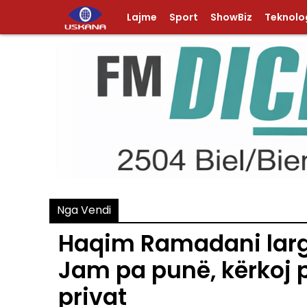
Lajme
Sport
ShowBiz
Teknolog
Nga Vendi
Haqim Ramadani largoh
Jam pa punë, kërkoj 
privat