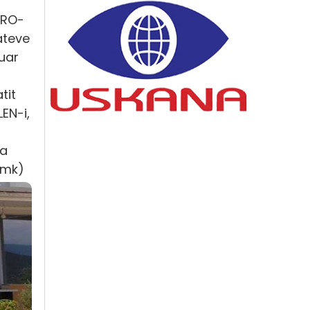
MRO-
ateve
huar
tit
EN-i,
ka
.mk)