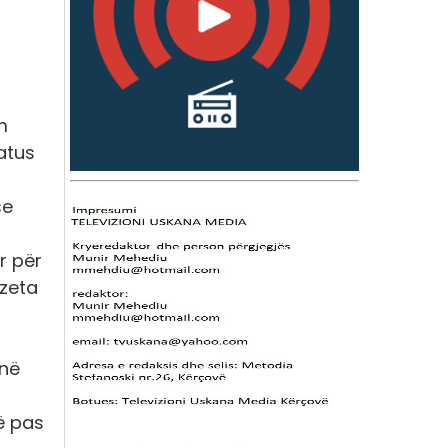
m
atus
se
r për
azeta
unë
ë pas