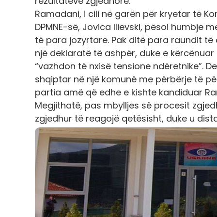
rezultateve zgjedhore.
Ramadani, i cili në garën për kryetar të 
DPMNE-së, Jovica Ilievski, pësoi humbje me
të para jozyrtare. Pak ditë para raundit të 
një deklaratë të ashpër, duke e kërcënuar
“vazhdon të nxisë tensione ndëretnike”. Dek
shqiptar në një komunë me përbërje të përz
partia amë që edhe e kishte kandiduar R
Megjithatë, pas mbylljes së procesit zgjedh
zgjedhur të reagojë qetësisht, duke u dis