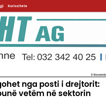
ji
Kuriozitete
3 Novemb
et nga posti i drejtorit:
punë vetëm në sektorin