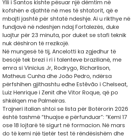
Ylli i Santos kishte pësuar një dëmtim në
kofshën e djathtë në mes të shtatorit, që e
mbajti jashtë për shtatë ndeshje. Ai u rikthye në
fundjavë në ndeshjen ndaj Fortalezës, duke
luajtur për 23 minuta, por duket se stafi teknik
nuk dëshiron të rrezikojë.
Në mungesë të tij, Ancelotti ka zgjedhur të
besojë tek brezi i ri i talenteve brazilianë, me
emra si Vinicius Jr, Rodrygo, Richarlison,
Matheus Cunha dhe João Pedro, ndërsa
përfshihen gjithashtu edhe Estêvão i Chelseat,
Luiz Henrique i Zenit dhe Vitor Roque, që po
shkëlqen me Palmeiras.
Trajneri italian shtoi se lista për Botërorin 2026
është tashmë “thuajse e përfunduar”: “Kemi 17
ose 18 lojtarë të sigurt në formacion. Në mars
do të kemi një tjetër test të rëndësishëm dhe