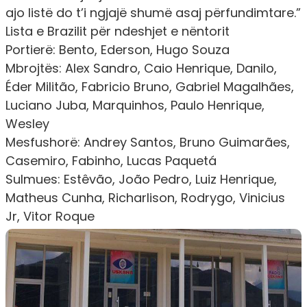
ajo listë do t’i ngjajë shumë asaj përfundimtare.”
Lista e Brazilit për ndeshjet e nëntorit
Portierë:
Bento, Ederson, Hugo Souza
Mbrojtës:
Alex Sandro, Caio Henrique, Danilo,
Éder Militão, Fabricio Bruno, Gabriel Magalhães,
Luciano Juba, Marquinhos, Paulo Henrique,
Wesley
Mesfushorë:
Andrey Santos, Bruno Guimarães,
Casemiro, Fabinho, Lucas Paquetá
Sulmues:
Estêvão, João Pedro, Luiz Henrique,
Matheus Cunha, Richarlison, Rodrygo, Vinicius
Jr, Vitor Roque