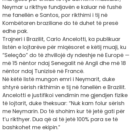
Neymar u rikthye fundjavën e kaluar në fushë
me fanellën e Santos, por rikthimi i tij në
Kombëtaren braziliane do të duhet të presë
edhe pak.
Trajneri i Brazilit, Carlo Ancelotti, ka publikuar
listën e lojtarëve për miqësoret e këtij muaji, ku
“Seleção” do të zhvillojë dy ndeshje në Europë —
më 15 nëntor ndaj Senegalit në Angli dhe më 18
nëntor ndaj Tunizisë në Francë.
Në këtë listë mungon emri i Neymarit, duke
shtyrë sërish rikthimin e tij në fanellën e Brazilit.
Ancelotti e justifikoi vendimin me gjendjen fizike
të lojtarit, duke theksuar: “Nuk kam folur sërish
me Neymarin. Do të shohim kur të jetë gati për
t’u rikthyer. Dua që ai të jetë 100% para se të
bashkohet me ekipin.”