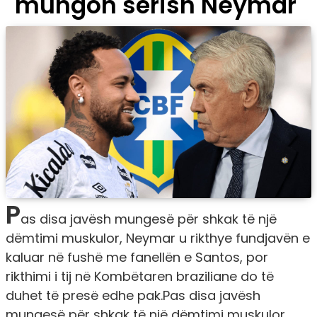
mungon sërish Neymar
P
as disa javësh mungesë për shkak të një
dëmtimi muskulor, Neymar u rikthye fundjavën e
kaluar në fushë me fanellën e Santos, por
rikthimi i tij në Kombëtaren braziliane do të
duhet të presë edhe pak.Pas disa javësh
mungesë për shkak të një dëmtimi muskulor,