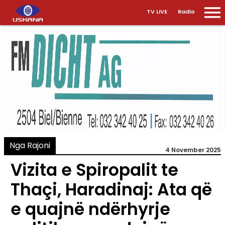
TV LIVE
Radio
Nga Rajoni
4 November 2025
Vizita e Spiropalit te
Thaçi, Haradinaj: Ata që
e quajnë ndërhyrje