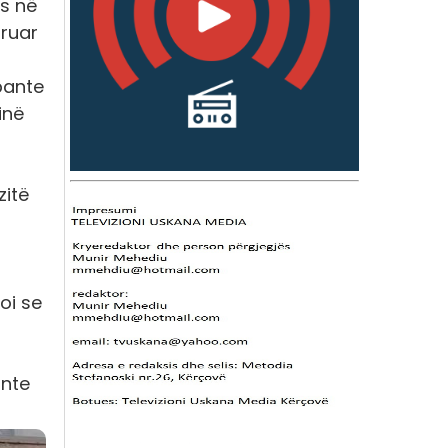
ës në
aruar
bante
inë
zitë
oi se
onte