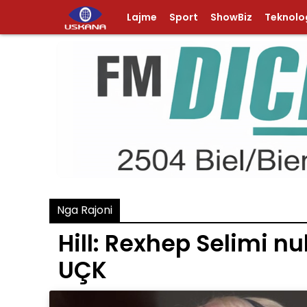
Lajme
Sport
ShowBiz
Teknolog
Nga Rajoni
Hill: Rexhep Selimi nu
UÇK