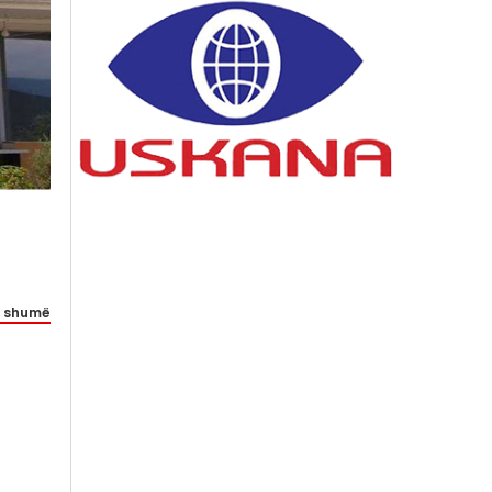
 shumë