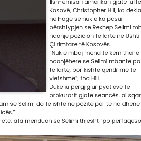
sh-emisari amerikan gjatë luft
Kosovë, Christopher Hill, ka dekl
në Hagë se nuk e ka pasur
përshtypjen se Rexhep Selimi m
ndonjë pozicion të lartë në Ushtr
Çlirimtare të Kosovës.
“Nuk e mbaj mend të kem thënë
ndonjëherë se Selimi mbante po
të lartë, por kishte qëndrime të
vlefshme”, tha Hill.
Duke iu përgjigjur pyetjeve të
prokurorit gjatë seancës, ai sqar
uam se Selimi do të ishte në pozitë për të na dhënë
icës.”
nkrete, ata menduan se Selimi thjesht “po përfaqës