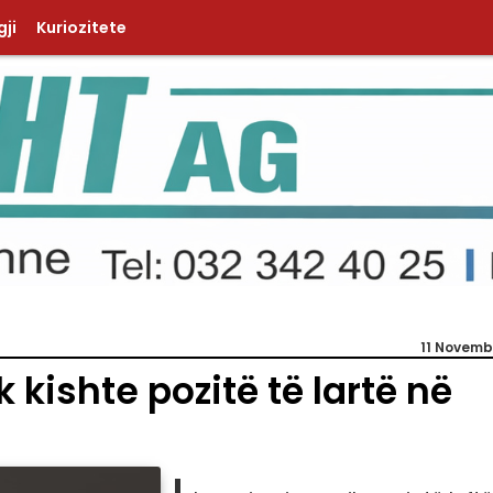
ji
Kuriozitete
11 Novemb
k kishte pozitë të lartë në
I