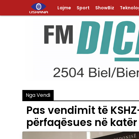
Lajme
Sport
ShowBiz
Teknolog
Nga Vendi
Pas vendimit të KSHZ-
përfaqësues në katë