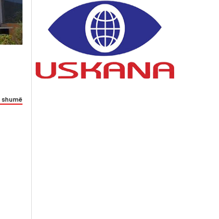
 shumë