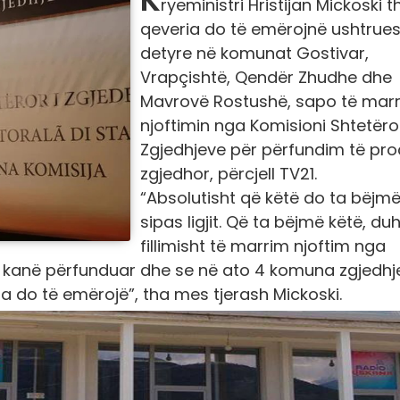
ryeministri Hristijan Mickoski t
qeveria do të emërojnë ushtrue
detyre në komunat Gostivar,
Vrapçishtë, Qendër Zhudhe dhe
Mavrovë Rostushë, sapo të mar
njoftimin nga Komisioni Shtetëror
Zgjedhjeve për përfundim të pro
zgjedhor, përcjell TV21.
“Absolutisht që këtë do ta bëjmë
sipas ligjit. Që ta bëjmë këtë, du
fillimisht të marrim njoftim nga
et kanë përfunduar dhe se në ato 4 komuna zgjedhj
 do të emërojë”, tha mes tjerash Mickoski.