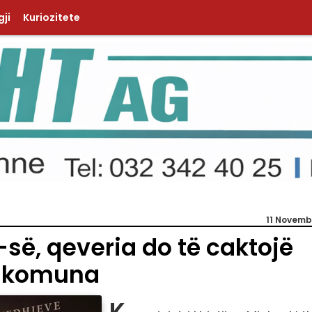
ji
Kuriozitete
11 Novemb
së, qeveria do të caktojë
r komuna
K