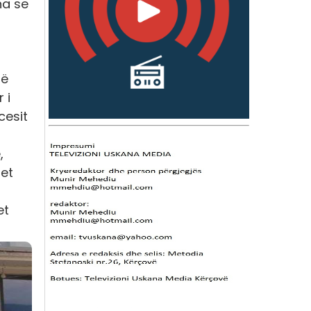
ha se
s
rë
 i
cesit
,
het
et