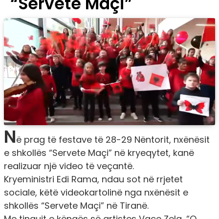
“Servete Maçi”
N
ë prag të festave të 28-29 Nëntorit, nxënësit
e shkollës “Servete Maçi” në kryeqytet, kanë
realizuar një video të veçantë.
Kryeministri Edi Rama, ndau sot në rrjetet
sociale, këtë videokartolinë nga nxënësit e
shkollës “Servete Maçi” në Tiranë.
Me tingujt e këngës së artistes Vaçe Zela, “O