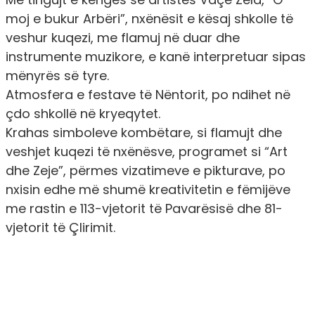
moj e bukur Arbëri”, nxënësit e kësaj shkolle të
veshur kuqezi, me flamuj në duar dhe
instrumente muzikore, e kanë interpretuar sipas
mënyrës së tyre.
Atmosfera e festave të Nëntorit, po ndihet në
çdo shkollë në kryeqytet.
Krahas simboleve kombëtare, si flamujt dhe
veshjet kuqezi të nxënësve, programet si “Art
dhe Zeje”, përmes vizatimeve e pikturave, po
nxisin edhe më shumë kreativitetin e fëmijëve
me rastin e 113-vjetorit të Pavarësisë dhe 81-
vjetorit të Çlirimit.