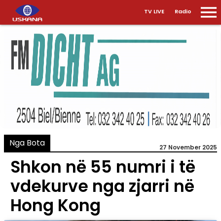
TV LIVE
Radio
Nga Bota
27 November 2025
Shkon në 55 numri i të
vdekurve nga zjarri në
Hong Kong