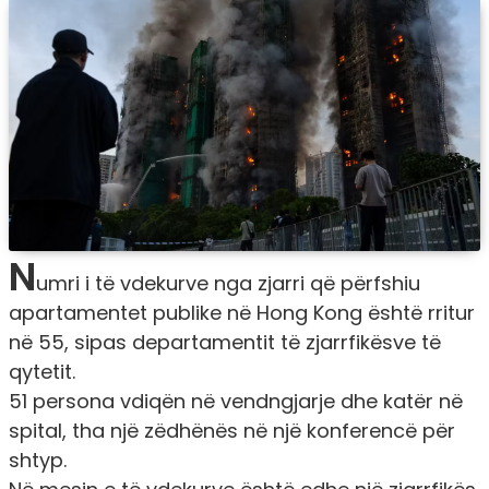
N
umri i të vdekurve nga zjarri që përfshiu
apartamentet publike në Hong Kong është rritur
në 55, sipas departamentit të zjarrfikësve të
qytetit.
51 persona vdiqën në vendngjarje dhe katër në
spital, tha një zëdhënës në një konferencë për
shtyp.