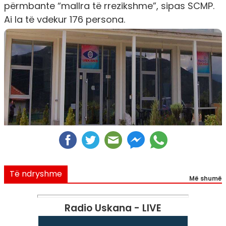
përmbante “mallra të rrezikshme”, sipas SCMP.
Ai la të vdekur 176 persona.
Të ndryshme
Më shumë
Radio Uskana - LIVE