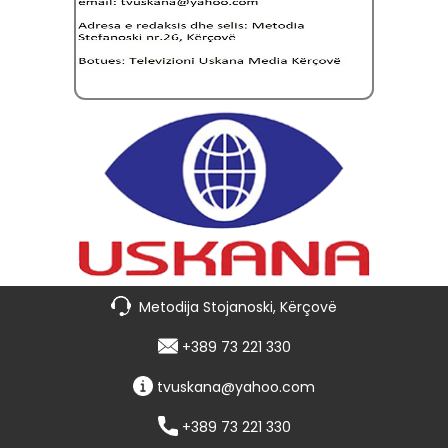
Metodija Stojanoski, Kërçovë
+389 73 221 330
tvuskana@yahoo.com
+389 73 221 330