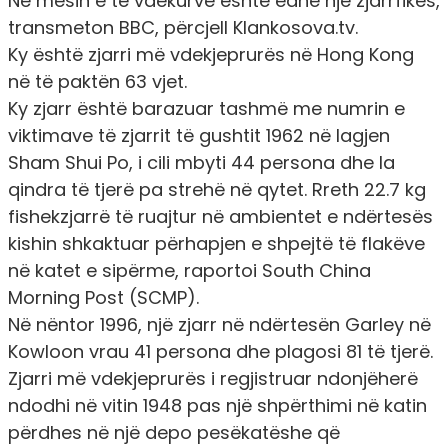
Në mesin e të vdekurve është edhe një zjarrfikës,
transmeton BBC, përcjell Klankosova.tv.
Ky është zjarri më vdekjeprurës në Hong Kong
në të paktën 63 vjet.
Ky zjarr është barazuar tashmë me numrin e
viktimave të zjarrit të gushtit 1962 në lagjen
Sham Shui Po, i cili mbyti 44 persona dhe la
qindra të tjerë pa strehë në qytet. Rreth 22.7 kg
fishekzjarrë të ruajtur në ambientet e ndërtesës
kishin shkaktuar përhapjen e shpejtë të flakëve
në katet e sipërme, raportoi South China
Morning Post (SCMP).
Në nëntor 1996, një zjarr në ndërtesën Garley në
Kowloon vrau 41 persona dhe plagosi 81 të tjerë.
Zjarri më vdekjeprurës i regjistruar ndonjëherë
ndodhi në vitin 1948 pas një shpërthimi në katin
përdhes në një depo pesëkatëshe që