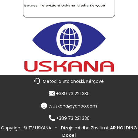
Metodija Stojanoski, Kërçovë
+389 73 221 330
tvuskana@yahoo.com
+389 73 221 330
Copyright © TV USKANA
-
Dizajnimi dhe Zhvillimi:
AR HOLDING
Dooel