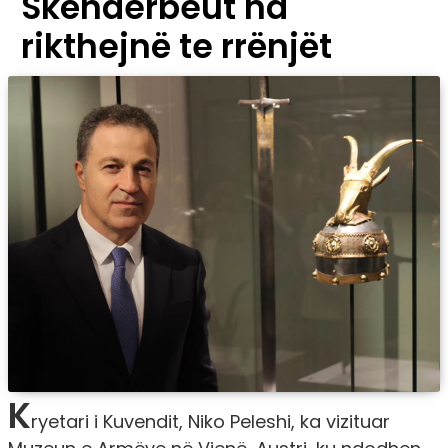
Skënderbeut na
rikthejnë te rrënjët
K
ryetari i Kuvendit, Niko Peleshi, ka vizituar