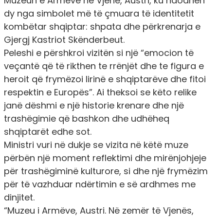
Muzeun e Armëve në Vjenë, Austri, ku ndodhen
dy nga simbolet më të çmuara të identitetit
kombëtar shqiptar: shpata dhe përkrenarja e
Gjergj Kastriot Skënderbeut.
Peleshi e përshkroi vizitën si një “emocion të
veçantë që të rikthen te rrënjët dhe te figura e
heroit që frymëzoi lirinë e shqiptarëve dhe fitoi
respektin e Europës”. Ai theksoi se këto relike
janë dëshmi e një historie krenare dhe një
trashëgimie që bashkon dhe udhëheq
shqiptarët edhe sot.
Ministri vuri në dukje se vizita në këtë muze
përbën një moment reflektimi dhe mirënjohjeje
për trashëgiminë kulturore, si dhe një frymëzim
për të vazhduar ndërtimin e së ardhmes me
dinjitet.
“Muzeu i Armëve, Austri. Në zemër të Vjenës,