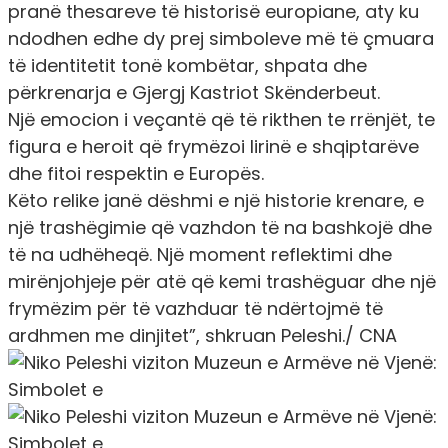
pranë thesareve të historisë europiane, aty ku
ndodhen edhe dy prej simboleve më të çmuara
të identitetit tonë kombëtar, shpata dhe
përkrenarja e Gjergj Kastriot Skënderbeut.
Një emocion i veçantë që të rikthen te rrënjët, te
figura e heroit që frymëzoi lirinë e shqiptarëve
dhe fitoi respektin e Europës.
Këto relike janë dëshmi e një historie krenare, e
një trashëgimie që vazhdon të na bashkojë dhe
të na udhëheqë. Një moment reflektimi dhe
mirënjohjeje për atë që kemi trashëguar dhe një
frymëzim për të vazhduar të ndërtojmë të
ardhmen me dinjitet”, shkruan Peleshi./ CNA