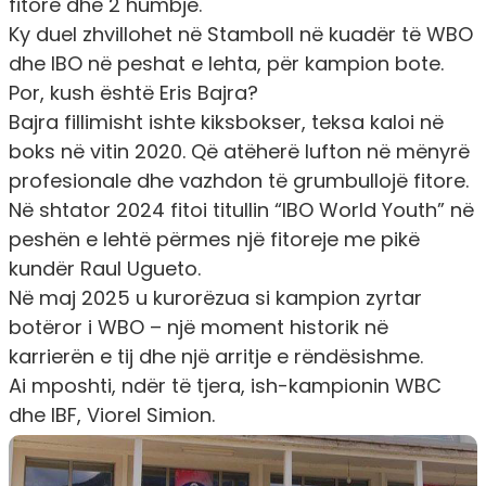
fitore dhe 2 humbje.
Ky duel zhvillohet në Stamboll në kuadër të WBO
dhe IBO në peshat e lehta, për kampion bote.
Por, kush është Eris Bajra?
Bajra fillimisht ishte kiksbokser, teksa kaloi në
boks në vitin 2020. Që atëherë lufton në mënyrë
profesionale dhe vazhdon të grumbullojë fitore.
Në shtator 2024 fitoi titullin “IBO World Youth” në
peshën e lehtë përmes një fitoreje me pikë
kundër Raul Ugueto.
Në maj 2025 u kurorëzua si kampion zyrtar
botëror i WBO – një moment historik në
karrierën e tij dhe një arritje e rëndësishme.
Ai mposhti, ndër të tjera, ish-kampionin WBC
dhe IBF, Viorel Simion.