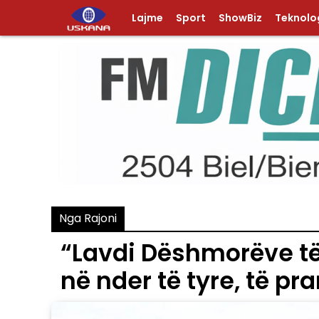
Lajme
Sport
ShowBiz
Teknolog
Nga Rajoni
“Lavdi Dëshmorëve t
në nder të tyre, të p