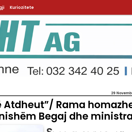
ji
Kuriozitete
29 Novemb
ë Atdheut”/ Rama homazh
ranishëm Begaj dhe ministr
S