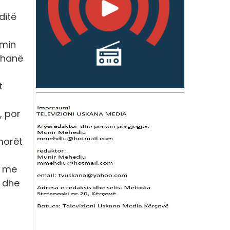
ditë
zmin
 dhanë
t
, por
morët
l me
ë dhe