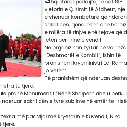
hqiptarët përkujtojnë sot 81-
vjetorin e Çlirimit të Atdheut, një 
e shënuar kombëtare që nderon
sakrificën, qëndresën dhe heroi
e mijëra të rinjve e të rejave që
jetën për lirinë e vendit.
Në organizimin zyrtar në varreza
“Dëshmorët e Kombit”, ishin të
pranishëm kryeministri Edi Rama
jo vetëm.
Të pranishëm që nderuan dësh
stra të tjerë.
lule pranë Monumentit “Nënë Shqipëri” dhe u përku
 nderuar sakrificën e tyre sublime në emër të liris
t, teksa më pas vijoi me kryetarin e Kuvendit, Niko
 tjerë.