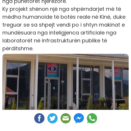
nga punëtorët njerëzorë.
Ky projekt shënon një nga shpërndarjet më të
mëdha humanoide të botës reale në Kinë, duke
treguar se sa shpejt vendi po i shtyn makinat e
mundësuara nga inteligjenca artificiale nga
laboratorët në infrastrukturën publike të
përditshme.