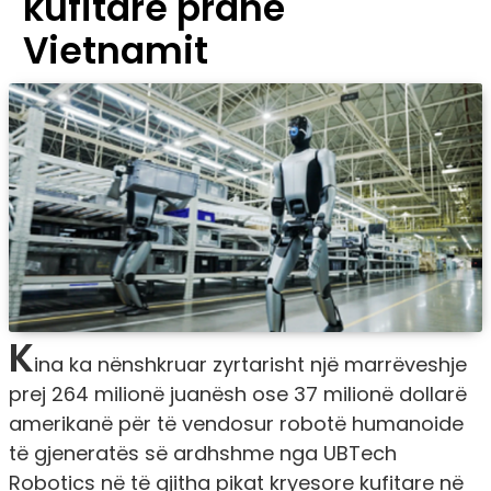
kufitare pranë
Vietnamit
K
ina ka nënshkruar zyrtarisht një marrëveshje
prej 264 milionë juanësh ose 37 milionë dollarë
amerikanë për të vendosur robotë humanoide
të gjeneratës së ardhshme nga UBTech
Robotics në të gjitha pikat kryesore kufitare në