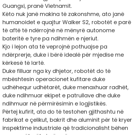
Guangxi, pranë Vietnamit.
Këto nuk janë makina të zakonshme, ato janë
humanoidet e quajtur Walker S2, robotët e parë
të aftë të ndërrojnë në mënyrë autonome
bateritë e tyre pa ndihmën e njeriut.
Kjo i lejon ata të veprojnë pothuajse pa
ndërprerje, duke i bërë idealë për mjedise me
kërkesë të lartë.
Duke filluar nga ky dhjetor, robotët do të
mbështesin operacionet kufitare duke
udhëhequr udhëtarët, duke menaxhuar radhët,
duke ndihmuar ekipet e patrullave dhe duke
ndihmuar në përmirësimin e logjistikës.
Përtej kufirit, ata do të testohen gjithashtu në
fabrikat e çelikut, bakrit dhe aluminit për të kryer
inspektime industriale që tradicionalisht bëhen