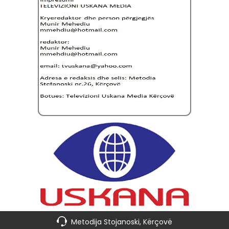
Metodija Stojanoski, Kërçovë