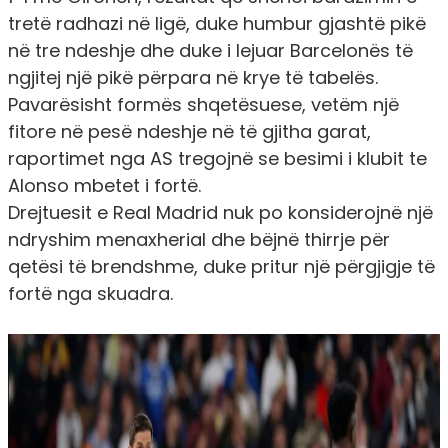
tretë radhazi në ligë, duke humbur gjashtë pikë
në tre ndeshje dhe duke i lejuar Barcelonës të
ngjitej një pikë përpara në krye të tabelës.
Pavarësisht formës shqetësuese, vetëm një
fitore në pesë ndeshje në të gjitha garat,
raportimet nga AS tregojnë se besimi i klubit te
Alonso mbetet i fortë.
Drejtuesit e Real Madrid nuk po konsiderojnë një
ndryshim menaxherial dhe bëjnë thirrje për
qetësi të brendshme, duke pritur një përgjigje të
fortë nga skuadra.