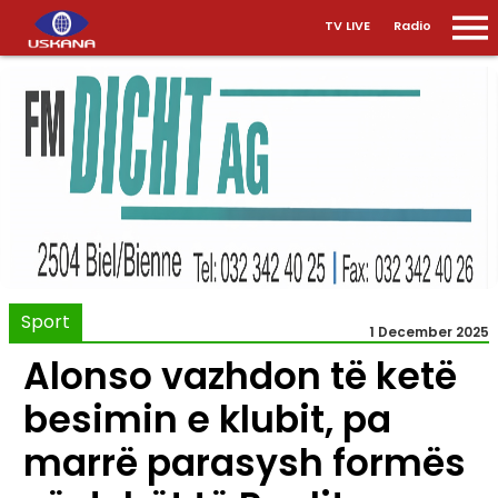
TV LIVE
Radio
Sport
1 December 2025
Alonso vazhdon të ketë
besimin e klubit, pa
marrë parasysh formës