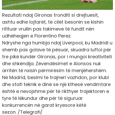
Rezultati ndaj Gironas tronditi si drejtuesit,
ashtu edhe lojtarët, të cilët besonin se kishin
rifituar vrullin pas takimeve të fundit nën
udhëheqjen e Florentino Perez.
Ndryshe nga humbja ndaj Liverpool, ku Madridi u
shemb pas golave të pësuar, skuadra luftoi për
tre pikë kundër Gironas, por i mungoi kreativiteti
dhe shkëndija. Zëvendësimet e Alonsos nuk
arritën të nxisin përmirësim të menjëhershëm.
Në Madrid, besimi te trajneri vazhdon, por klubi
dhe stafi teknik e dinë se një kthesë vendimtare
është e nevojshme për të rikthyer trajektoren e
tyre të lëkundur dhe për të siguruar
konkurrencën në garat kryesore këtë
sezon.
/Telegrafi/