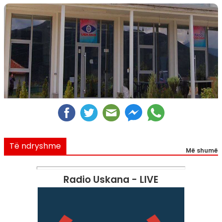
Të ndryshme
Më shumë
Radio Uskana - LIVE