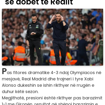
së dobët të Realit
P
as fitores dramatike 4-3 ndaj Olympiacos në
mesjavë, Real Madrid dhe trajneri i tyre Xabi
Alonso dukeshin se ishin rikthyer në rrugën e
duhur këtë sezon.
Megjithatë, presioni është rikthyer pas barazimit
1-1 me Gironën, rezultat që shënoi barazimin e