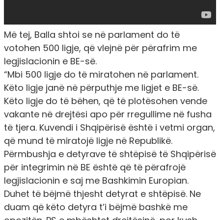
Më tej, Balla shtoi se në parlament do të
votohen 500 ligje, që vlejnë për përafrim me
legjislacionin e BE-së.
“
Mbi 500 ligje do të miratohen në parlament.
Këto ligje janë në përputhje me ligjet e BE-së.
Këto ligje do të bëhen, që të plotësohen vende
vakante në drejtësi apo për rregullime në fusha
të tjera. Kuvendi i Shqipërisë është i vetmi organ,
që mund të miratojë ligje në Republikë.
Përmbushja e detyrave të shtëpisë të Shqipërisë
për integrimin në BE është që të përafrojë
legjislacionin e saj me Bashkimin Europian.
Duhet të bëjmë thjesht detyrat e shtëpisë. Ne
duam që këto detyra t’i bëjmë bashkë me