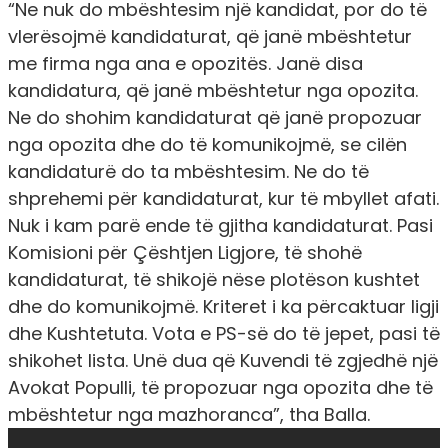
“
Ne nuk do mbështesim një kandidat, por do të
vlerësojmë kandidaturat, që janë mbështetur
me firma nga ana e opozitës. Janë disa
kandidatura, që janë mbështetur nga opozita.
Ne do shohim kandidaturat që janë propozuar
nga opozita dhe do të komunikojmë, se cilën
kandidaturë do ta mbështesim. Ne do të
shprehemi për kandidaturat, kur të mbyllet afati.
Nuk i kam parë ende të gjitha kandidaturat. Pasi
Komisioni për Çështjen Ligjore, të shohë
kandidaturat, të shikojë nëse plotëson kushtet
dhe do komunikojmë. Kriteret i ka përcaktuar ligji
dhe Kushtetuta. Vota e PS-së do të jepet, pasi të
shikohet lista. Unë dua që Kuvendi të zgjedhë një
Avokat Populli, të propozuar nga opozita dhe të
mbështetur nga mazhoranca”,
tha Balla.