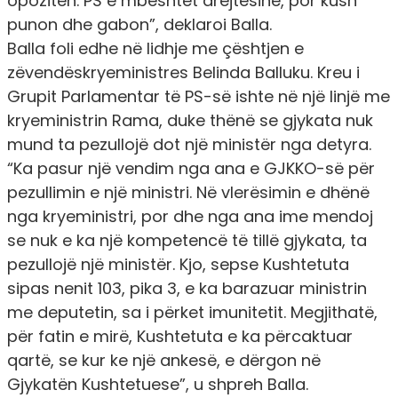
opozitën. PS e mbështet drejtësinë, por kush
punon dhe gabon”,
deklaroi Balla.
Balla foli edhe në lidhje me çështjen e
zëvendëskryeministres Belinda Balluku. Kreu i
Grupit Parlamentar të PS-së ishte në një linjë me
kryeministrin Rama, duke thënë se gjykata nuk
mund ta pezullojë dot një ministër nga detyra.
“Ka pasur një vendim nga ana e GJKKO-së për
pezullimin e një ministri. Në vlerësimin e dhënë
nga kryeministri, por dhe nga ana ime mendoj
se nuk e ka një kompetencë të tillë gjykata, ta
pezullojë një ministër. Kjo, sepse Kushtetuta
sipas nenit 103, pika 3, e ka barazuar ministrin
me deputetin, sa i përket imunitetit. Megjithatë,
për fatin e mirë, Kushtetuta e ka përcaktuar
qartë, se kur ke një ankesë, e dërgon në
Gjykatën Kushtetuese”,
u shpreh Balla.