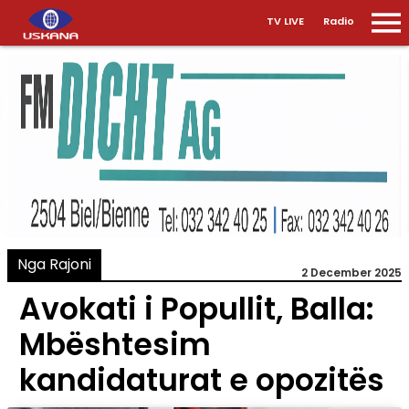
TV LIVE
Radio
Nga Rajoni
2 December 2025
Avokati i Popullit, Balla:
Mbështesim
kandidaturat e opozitës