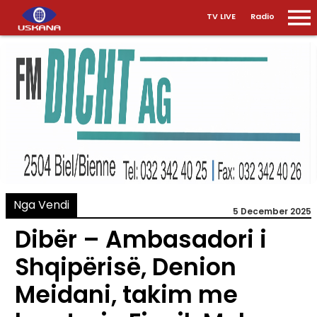
TV LIVE
Radio
Nga Vendi
5 December 2025
Dibër – Ambasadori i
Shqipërisë, Denion
Meidani, takim me