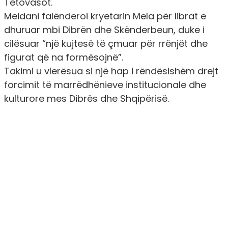
Tetovasot.
Meidani falënderoi kryetarin Mela për librat e
dhuruar mbi Dibrën dhe Skënderbeun, duke i
cilësuar “një kujtesë të çmuar për rrënjët dhe
figurat që na formësojnë”.
Takimi u vlerësua si një hap i rëndësishëm drejt
forcimit të marrëdhënieve institucionale dhe
kulturore mes Dibrës dhe Shqipërisë.