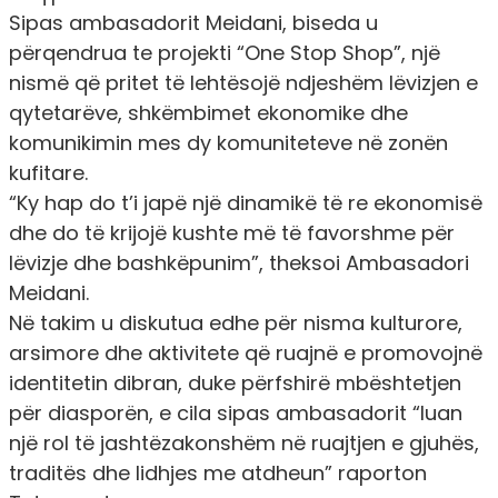
Sipas ambasadorit Meidani, biseda u
përqendrua te projekti “One Stop Shop”, një
nismë që pritet të lehtësojë ndjeshëm lëvizjen e
qytetarëve, shkëmbimet ekonomike dhe
komunikimin mes dy komuniteteve në zonën
kufitare.
“Ky hap do t’i japë një dinamikë të re ekonomisë
dhe do të krijojë kushte më të favorshme për
lëvizje dhe bashkëpunim”, theksoi Ambasadori
Meidani.
Në takim u diskutua edhe për nisma kulturore,
arsimore dhe aktivitete që ruajnë e promovojnë
identitetin dibran, duke përfshirë mbështetjen
për diasporën, e cila sipas ambasadorit “luan
një rol të jashtëzakonshëm në ruajtjen e gjuhës,
traditës dhe lidhjes me atdheun” raporton