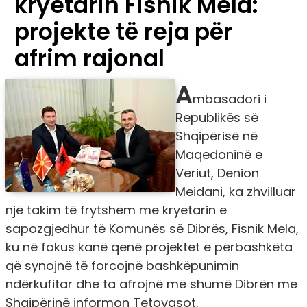
kryetarin Fisnik Mela:
projekte të reja për
afrim rajonal
A
mbasadori i
Republikës së
Shqipërisë në
Maqedoninë e
Veriut, Denion
Meidani, ka zhvilluar
një takim të frytshëm me kryetarin e
sapozgjedhur të Komunës së Dibrës, Fisnik Mela,
ku në fokus kanë qenë projektet e përbashkëta
që synojnë të forcojnë bashkëpunimin
ndërkufitar dhe ta afrojnë më shumë Dibrën me
Shqipërinë informon Tetovasot.