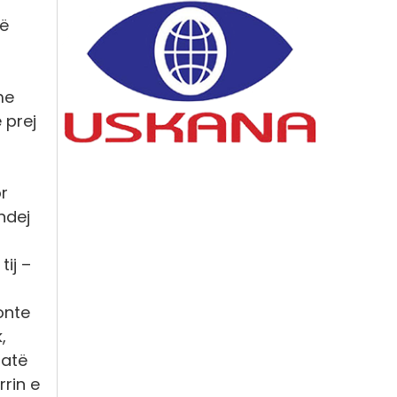
të
me
 prej
r
ndej
ij –
onte
,
 atë
rrin e