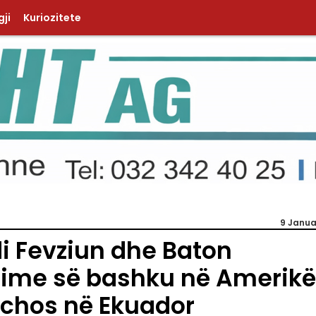
ji
Kuriozitete
9 Janua
i Fevziun dhe Baton
time së bashku në Amerik
achos në Ekuador