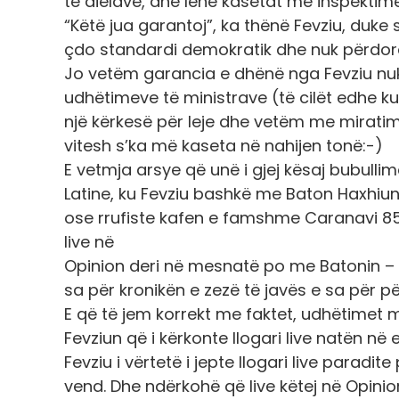
të dielave, dhe lënë kasetat me inspektime
“Këtë jua garantoj”, ka thënë Fevziu, duke
çdo standardi demokratik dhe nuk përdoret
Jo vetëm garancia e dhënë nga Fevziu nuk g
udhëtimeve të ministrave (të cilët edhe ku
një kërkesë për leje dhe vetëm me miratim) 
vitesh s’ka më kaseta në nahijen tonë:-)
E vetmja arsye që unë i gjej kësaj bubulli
Latine, ku Fevziu bashkë me Baton Haxhiu
ose rrufiste kafen e famshme Caranavi 8500
live në
Opinion deri në mesnatë po me Batonin – na
sa për kronikën e zezë të javës e sa për p
E që të jem korrekt me faktet, udhëtimet 
Fevziun që i kërkonte llogari live natën në 
Fevziu i vërtetë i jepte llogari live parad
vend. Dhe ndërkohë që live këtej në Opinio