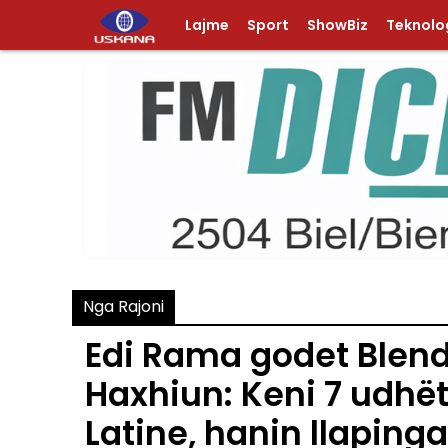
Lajme
Sport
ShowBiz
Teknolog
Nga Rajoni
Edi Rama godet Blend
Haxhiun: Keni 7 udhë
Latine, hanin llaping