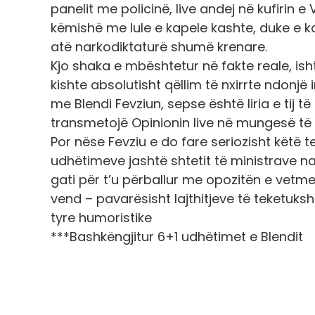
panelit me policinë, live andej në kufirin
këmishë me lule e kapele kashte, duke e k
atë narkodiktaturë shumë krenare.
Kjo shaka e mbështetur në fakte reale, i
kishte absolutisht qëllim të nxirrte ndonj
me Blendi Fevziun, sepse është liria e tij t
transmetojë Opinionin live në mungesë të 
Por nëse Fevziu e do fare seriozisht këtë t
udhëtimeve jashtë shtetit të ministrave naty
gati për t’u përballur me opozitën e vetm
vend – pavarësisht lajthitjeve të teketuksh
tyre humoristike
***Bashkëngjitur 6+1 udhëtimet e Blendit