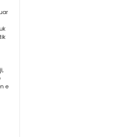
uar
uk
tik
i,
ë
ën e