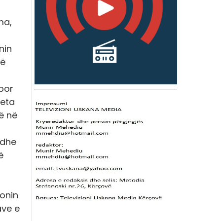
ma,
nin
të
por
seta
ë në
 dhe
ë
lonin
ave e