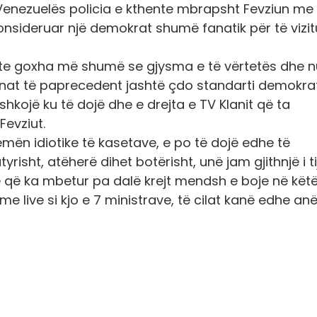
 e Venezuelës policia e kthente mbrapsht Fevziun me
onsideruar një demokrat shumë fanatik për të vizit
shte goxha më shumë se gjysma e të vërtetës dhe n
ë inat të paprecedent jashtë çdo standarti demokra
ë shkojë ku të dojë dhe e drejta e TV Klanit që ta
Fevziut.
emën idiotike të kasetave, e po të dojë edhe të
risht, atëherë dihet botërisht, unë jam gjithnjë i tij
e që ka mbetur pa dalë krejt mendsh e boje në kët
me live si kjo e 7 ministrave, të cilat kanë edhe an