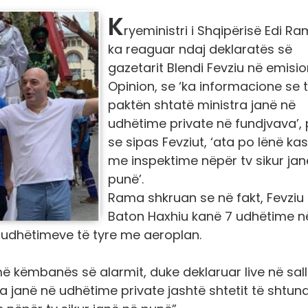
K
ryeministri i Shqipërisë Edi Ra
ka reaguar ndaj deklaratës së
gazetarit Blendi Fevziu në emisio
Opinion, se ‘ka informacione se 
paktën shtatë ministra janë në
udhëtime private në fundjvava’, 
se sipas Fevziut, ‘ata po lënë ka
me inspektime nëpër tv sikur jan
punë’.
Rama shkruan se në fakt, Fevziu
Baton Haxhiu kanë 7 udhëtime n
 udhëtimeve të tyre me aeroplan.
më këmbanës së alarmit, duke deklaruar live në sal
ra janë në udhëtime private jashtë shtetit të shtun