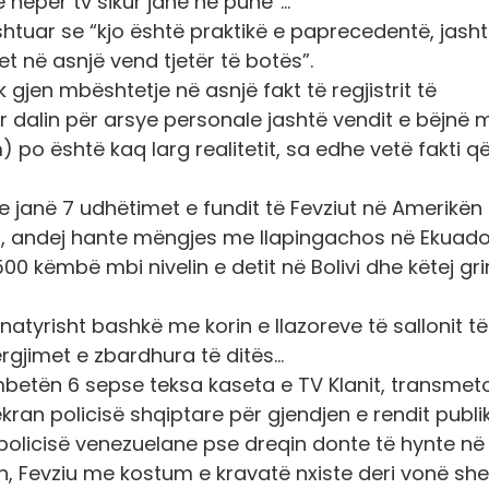
 nëpër tv sikur janë në punë”…
 shtuar se “kjo është praktikë e paprecedentë, jash
 në asnjë vend tjetër të botës”.
jen mbështetje në asnjë fakt të regjistrit të
r dalin për arsye personale jashtë vendit e bëjnë 
po është kaq larg realitetit, sa edhe vetë fakti që
me janë 7 udhëtimet e fundit të Fevziut në Amerikën
n, andej hante mëngjes me llapingachos në Ekuado
 këmbë mbi nivelin e detit në Bolivi dhe këtej gri
tyrisht bashkë me korin e llazoreve të sallonit të t
ërgjimet e zbardhura të ditës…
mbetën 6 sepse teksa kaseta e TV Klanit, transmet
ekran policisë shqiptare për gjendjen e rendit publik
ite policisë venezuelane pse dreqin donte të hynte në
n, Fevziu me kostum e kravatë nxiste deri vonë she