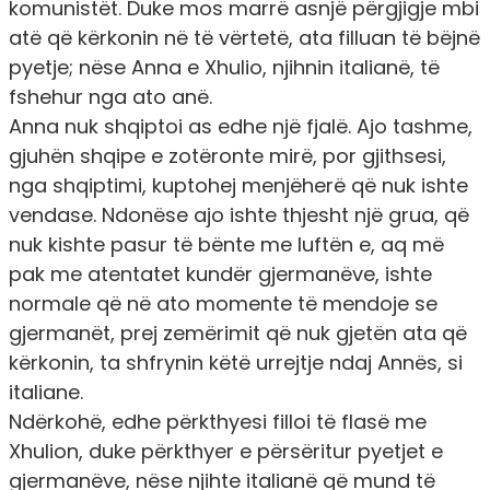
komunistët. Duke mos marrë asnjë përgjigje mbi
atë që kërkonin në të vërtetë, ata filluan të bëjnë
pyetje; nëse Anna e Xhulio, njihnin italianë, të
fshehur nga ato anë.
Anna nuk shqiptoi as edhe një fjalë. Ajo tashme,
gjuhën shqipe e zotëronte mirë, por gjithsesi,
nga shqiptimi, kuptohej menjëherë që nuk ishte
vendase. Ndonëse ajo ishte thjesht një grua, që
nuk kishte pasur të bënte me luftën e, aq më
pak me atentatet kundër gjermanëve, ishte
normale që në ato momente të mendoje se
gjermanët, prej zemërimit që nuk gjetën ata që
kërkonin, ta shfrynin këtë urrejtje ndaj Annës, si
italiane.
Ndërkohë, edhe përkthyesi filloi të flasë me
Xhulion, duke përkthyer e përsëritur pyetjet e
gjermanëve, nëse njihte italianë që mund të