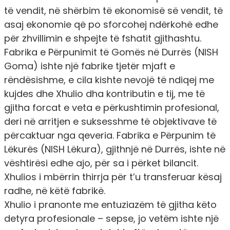
të vendit, në shërbim të ekonomisë së vendit, të
asaj ekonomie që po sforcohej ndërkohë edhe
për zhvillimin e shpejte të fshatit gjithashtu.
Fabrika e Përpunimit të Gomës në Durrës (NISH
Goma) ishte një fabrike tjetër mjaft e
rëndësishme, e cila kishte nevojë të ndiqej me
kujdes dhe Xhulio dha kontributin e tij, me të
gjitha forcat e veta e përkushtimin profesional,
deri në arritjen e suksesshme të objektivave të
përcaktuar nga qeveria. Fabrika e Përpunim të
Lëkurës (NISH Lëkura), gjithnjë në Durrës, ishte në
vështirësi edhe ajo, për sa i përket bilancit.
Xhulios i mbërrin thirrja për t’u transferuar kësaj
radhe, në këtë fabrikë.
Xhulio i pranonte me entuziazëm të gjitha këto
detyra profesionale – sepse, jo vetëm ishte një