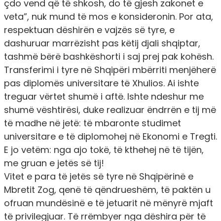
çdo vend që të shkosh, do të gjesh zakonet e
veta”, nuk mund të mos e konsideronin. Por ata,
respektuan dëshirën e vajzës së tyre, e
dashuruar marrëzisht pas këtij djali shqiptar,
tashmë bërë bashkëshorti i saj prej pak kohësh.
Transferimi i tyre në Shqipëri mbërriti menjëherë
pas diplomës universitare të Xhulios. Ai ishte
treguar vërtet shumë i aftë. Ishte ndeshur me
shumë vështirësi, duke realizuar ëndrrën e tij më
të madhe në jetë: të mbaronte studimet
universitare e të diplomohej në Ekonomi e Tregti.
E jo vetëm: nga ajo tokë, të kthehej në të tijën,
me gruan e jetës së tij!
Vitet e para të jetës së tyre në Shqipërinë e
Mbretit Zog, qenë të qëndrueshëm, të paktën u
ofruan mundësinë e të jetuarit në mënyrë mjaft
të privilegjuar. Të rrëmbyer nga dëshira për të