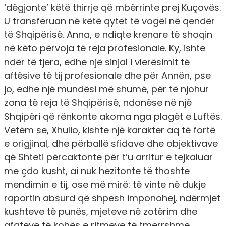
‘dëgjonte’ këtë thirrje që mbërrinte prej Kuçovës.
U transferuan në këtë qytet të vogël në qendër
të Shqipërisë. Anna, e ndiqte krenare të shoqin
në këto përvoja të reja profesionale. Ky, ishte
ndër të tjera, edhe një sinjal i vlerësimit të
aftësive të tij profesionale dhe për Annën, pse
jo, edhe një mundësi më shumë, për të njohur
zona të reja të Shqipërisë, ndonëse në një
Shqipëri që rënkonte akoma nga plagët e Luftës.
Vetëm se, Xhulio, kishte një karakter aq të fortë
e origjinal, dhe përballë sfidave dhe objektivave
që Shteti përcaktonte për t’u arritur e tejkaluar
me çdo kusht, ai nuk hezitonte të thoshte
mendimin e tij, ose më mirë: të vinte në dukje
raportin absurd që shpesh imponohej, ndërmjet
kushteve të punës, mjeteve në zotërim dhe
afateve të kohës e ritmeve të tmerrshme.