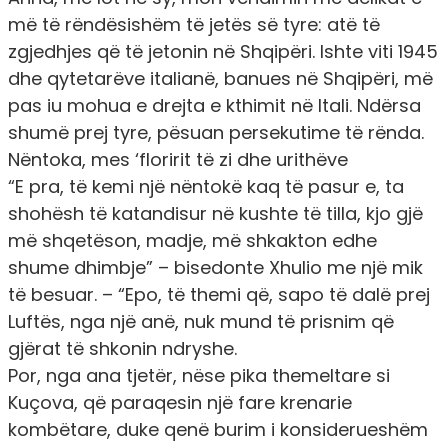
më të rëndësishëm të jetës së tyre: atë të
zgjedhjes që të jetonin në Shqipëri. Ishte viti 1945
dhe qytetarëve italianë, banues në Shqipëri, më
pas iu mohua e drejta e kthimit në Itali. Ndërsa
shumë prej tyre, pësuan persekutime të rënda.
Nëntoka, mes ‘floririt të zi dhe urithëve
“E pra, të kemi një nëntokë kaq të pasur e, ta
shohësh të katandisur në kushte të tilla, kjo gjë
më shqetëson, madje, më shkakton edhe
shume dhimbje” – bisedonte Xhulio me një mik
të besuar. – “Epo, të themi që, sapo të dalë prej
Luftës, nga një anë, nuk mund të prisnim që
gjërat të shkonin ndryshe.
Por, nga ana tjetër, nëse pika themeltare si
Kuçova, që paraqesin një fare krenarie
kombëtare, duke qenë burim i konsiderueshëm