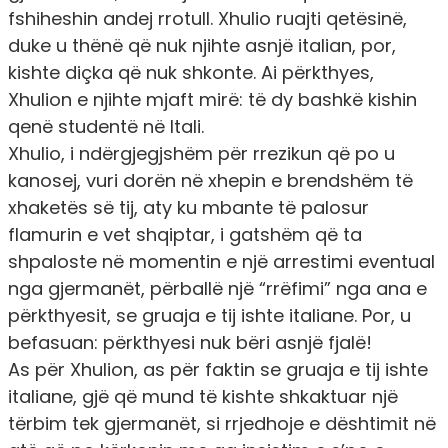
fshiheshin andej rrotull. Xhulio ruajti qetësinë,
duke u thënë që nuk njihte asnjë italian, por,
kishte diçka që nuk shkonte. Ai përkthyes,
Xhulion e njihte mjaft mirë: të dy bashkë kishin
qenë studentë në Itali.
Xhulio, i ndërgjegjshëm për rrezikun që po u
kanosej, vuri dorën në xhepin e brendshëm të
xhaketës së tij, aty ku mbante të palosur
flamurin e vet shqiptar, i gatshëm që ta
shpaloste në momentin e një arrestimi eventual
nga gjermanët, përballë një “rrëfimi” nga ana e
përkthyesit, se gruaja e tij ishte italiane. Por, u
befasuan: përkthyesi nuk bëri asnjë fjalë!
As për Xhulion, as për faktin se gruaja e tij ishte
italiane, gjë që mund të kishte shkaktuar një
tërbim tek gjermanët, si rrjedhoje e dështimit në