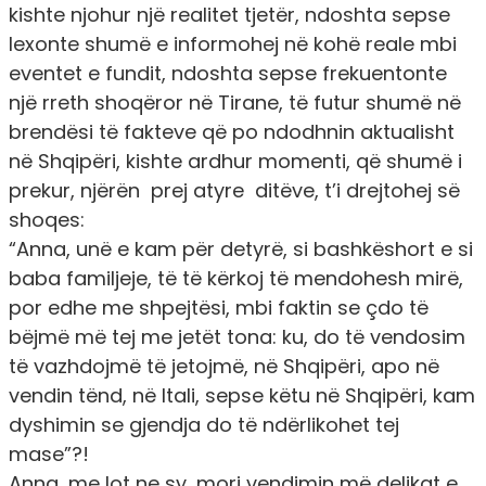
kishte njohur një realitet tjetër, ndoshta sepse
lexonte shumë e informohej në kohë reale mbi
eventet e fundit, ndoshta sepse frekuentonte
një rreth shoqëror në Tirane, të futur shumë në
brendësi të fakteve që po ndodhnin aktualisht
në Shqipëri, kishte ardhur momenti, që shumë i
prekur, njërën prej atyre ditëve, t’i drejtohej së
shoqes:
“Anna, unë e kam për detyrë, si bashkëshort e si
baba familjeje, të të kërkoj të mendohesh mirë,
por edhe me shpejtësi, mbi faktin se çdo të
bëjmë më tej me jetët tona: ku, do të vendosim
të vazhdojmë të jetojmë, në Shqipëri, apo në
vendin tënd, në Itali, sepse këtu në Shqipëri, kam
dyshimin se gjendja do të ndërlikohet tej
mase”?!
Anna, me lot ne sy, mori vendimin më delikat e