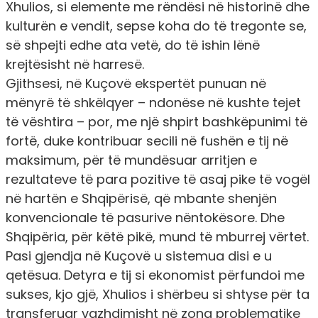
Xhulios, si elemente me rëndësi në historinë dhe
kulturën e vendit, sepse koha do të tregonte se,
së shpejti edhe ata vetë, do të ishin lënë
krejtësisht në harresë.
Gjithsesi, në Kuçovë ekspertët punuan në
mënyrë të shkëlqyer – ndonëse në kushte tejet
të vështira – por, me një shpirt bashkëpunimi të
fortë, duke kontribuar secili në fushën e tij në
maksimum, për të mundësuar arritjen e
rezultateve të para pozitive të asaj pike të vogël
në hartën e Shqipërisë, që mbante shenjën
konvencionale të pasurive nëntokësore. Dhe
Shqipëria, për këtë pikë, mund të mburrej vërtet.
Pasi gjendja në Kuçovë u sistemua disi e u
qetësua. Detyra e tij si ekonomist përfundoi me
sukses, kjo gjë, Xhulios i shërbeu si shtyse për ta
transferuar vazhdimisht në zona problematike