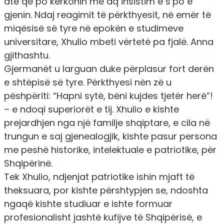
atë që po kërkonin me aq insistim e s’po e
gjenin. Ndaj reagimit të përkthyesit, në emër të
miqësisë së tyre në epokën e studimeve
universitare, Xhulio mbeti vërtetë pa fjalë. Anna
gjithashtu.
Gjermanët u larguan duke përplasur fort derën
e shtëpisë së tyre. Përkthyesi nën zë u
pëshpëriti: “Hapni sytë, bëni kujdes tjetër herë”!
– e ndoqi superiorët e tij. Xhulio e kishte
prejardhjen nga një familje shqiptare, e cila në
trungun e saj gjenealogjik, kishte pasur persona
me peshë historike, intelektuale e patriotike, për
Shqipërinë.
Tek Xhulio, ndjenjat patriotike ishin mjaft të
theksuara, por kishte përshtypjen se, ndoshta
ngaqë kishte studiuar e ishte formuar
profesionalisht jashtë kufijve të Shqipërisë, e