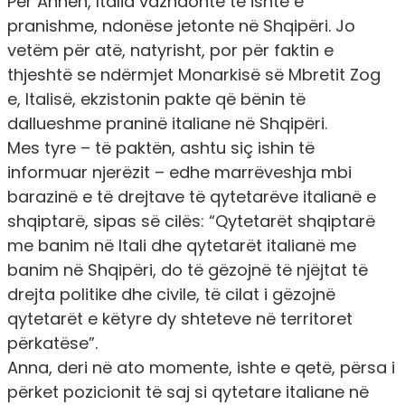
Për Annën, Italia vazhdonte të ishte e
pranishme, ndonëse jetonte në Shqipëri. Jo
vetëm për atë, natyrisht, por për faktin e
thjeshtë se ndërmjet Monarkisë së Mbretit Zog
e, Italisë, ekzistonin pakte që bënin të
dallueshme praninë italiane në Shqipëri.
Mes tyre – të paktën, ashtu siç ishin të
informuar njerëzit – edhe marrëveshja mbi
barazinë e të drejtave të qytetarëve italianë e
shqiptarë, sipas së cilës: “Qytetarët shqiptarë
me banim në Itali dhe qytetarët italianë me
banim në Shqipëri, do të gëzojnë të njëjtat të
drejta politike dhe civile, të cilat i gëzojnë
qytetarët e këtyre dy shteteve në territoret
përkatëse”.
Anna, deri në ato momente, ishte e qetë, përsa i
përket pozicionit të saj si qytetare italiane në