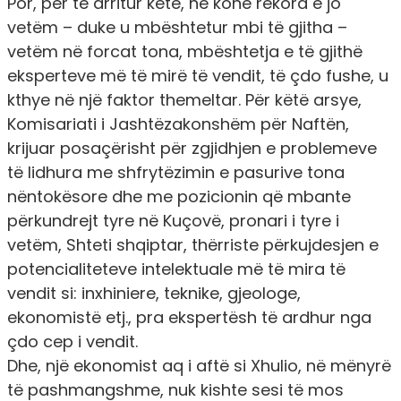
Por, për të arritur ketë, në kohë rekord e jo
vetëm – duke u mbështetur mbi të gjitha –
vetëm në forcat tona, mbështetja e të gjithë
eksperteve më të mirë të vendit, të çdo fushe, u
kthye në një faktor themeltar. Për këtë arsye,
Komisariati i Jashtëzakonshëm për Naftën,
krijuar posaçërisht për zgjidhjen e problemeve
të lidhura me shfrytëzimin e pasurive tona
nëntokësore dhe me pozicionin që mbante
përkundrejt tyre në Kuçovë, pronari i tyre i
vetëm, Shteti shqiptar, thërriste përkujdesjen e
potencialiteteve intelektuale më të mira të
vendit si: inxhiniere, teknike, gjeologe,
ekonomistë etj., pra ekspertësh të ardhur nga
çdo cep i vendit.
Dhe, një ekonomist aq i aftë si Xhulio, në mënyrë
të pashmangshme, nuk kishte sesi të mos