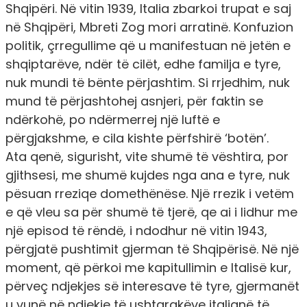
Shqipëri. Në vitin 1939, Italia zbarkoi trupat e saj
në Shqipëri, Mbreti Zog mori arratinë. Konfuzion
politik, çrregullime që u manifestuan në jetën e
shqiptarëve, ndër të cilët, edhe familja e tyre,
nuk mundi të bënte përjashtim. Si rrjedhim, nuk
mund të përjashtohej asnjeri, për faktin se
ndërkohë, po ndërmerrej një luftë e
përgjakshme, e cila kishte përfshirë ‘botën’.
Ata qenë, sigurisht, vite shumë të vështira, por
gjithsesi, me shumë kujdes nga ana e tyre, nuk
pësuan rreziqe domethënëse. Një rrezik i vetëm
e që vleu sa për shumë të tjerë, qe ai i lidhur me
një episod të rëndë, i ndodhur në vitin 1943,
përgjatë pushtimit gjerman të Shqipërisë. Në një
moment, që përkoi me kapitullimin e Italisë kur,
përveç ndjekjes së interesave të tyre, gjermanët
u vunë në ndjekje të ushtarakëve italianë të