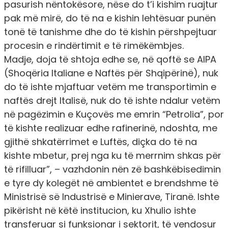
pasurish nëntokësore, nëse do t’i kishim ruajtur
pak më mirë, do të na e kishin lehtësuar punën
tonë të tanishme dhe do të kishin përshpejtuar
procesin e rindërtimit e të rimëkëmbjes.
Madje, doja të shtoja edhe se, në qoftë se AIPA
(Shoqëria Italiane e Naftës për Shqipërinë), nuk
do të ishte mjaftuar vetëm me transportimin e
naftës drejt Italisë, nuk do të ishte ndalur vetëm
në pagëzimin e Kuçovës me emrin “Petrolia”, por
të kishte realizuar edhe rafinerinë, ndoshta, me
gjithë shkatërrimet e Luftës, diçka do të na
kishte mbetur, prej nga ku të merrnim shkas për
të rifilluar”, – vazhdonin nën zë bashkëbisedimin
e tyre dy kolegët në ambientet e brendshme të
Ministrisë së Industrisë e Minierave, Tiranë. Ishte
pikërisht në këtë institucion, ku Xhulio ishte
transferuar si funksionar i sektorit, të vendosur