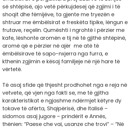
së shtëpisë, ajo vetë përkujdesej që zgjimi i të
shoqit dhe fëmijëve, ta gjente me tryezën e
shtruar me ëmbëlsirat e freskëta tipike, lëngun e
frutave, reçelin. Qumështi i ngrohtë i përzier me
kafe, lëshonte aromën e tij në të gjithë shtëpinë,
aromë që e përzier në ajër me atë të
ëmbëlsirave të sapo-nxjerra nga furra, e
kthenin zgjimin e kësaj familjeje në një hare të
vërtetë.
Të asaj sfide që thjesht prodhohet nga e reja në
vetvete, që vjen nga fakti se, me të gjitha
karakteristikat e ngjashme ndërmjet këtyre dy
tokave të afërta, Shqipërisë, dhe Italisë –
sidomos asaj jugore – prindërit e Annës,
thënien: “Paese che vai, usanze che trovi” – “Në