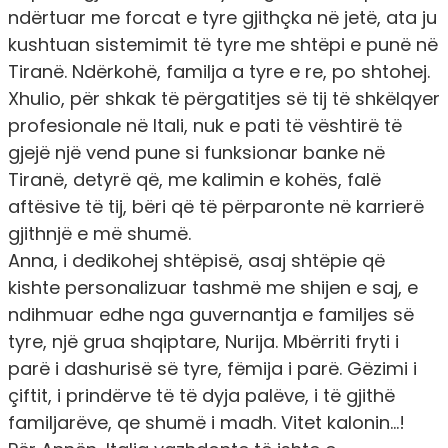
ndërtuar me forcat e tyre gjithçka në jetë, ata ju
kushtuan sistemimit të tyre me shtëpi e punë në
Tiranë. Ndërkohë, familja a tyre e re, po shtohej.
Xhulio, për shkak të përgatitjes së tij të shkëlqyer
profesionale në Itali, nuk e pati të vështirë të
gjejë një vend pune si funksionar banke në
Tiranë, detyrë që, me kalimin e kohës, falë
aftësive të tij, bëri që të përparonte në karrierë
gjithnjë e më shumë.
Anna, i dedikohej shtëpisë, asaj shtëpie që
kishte personalizuar tashmë me shijen e saj, e
ndihmuar edhe nga guvernantja e familjes së
tyre, një grua shqiptare, Nurija. Mbërriti fryti i
parë i dashurisë së tyre, fëmija i parë. Gëzimi i
çiftit, i prindërve të të dyja palëve, i të gjithë
familjarëve, qe shumë i madh. Vitet kalonin…!