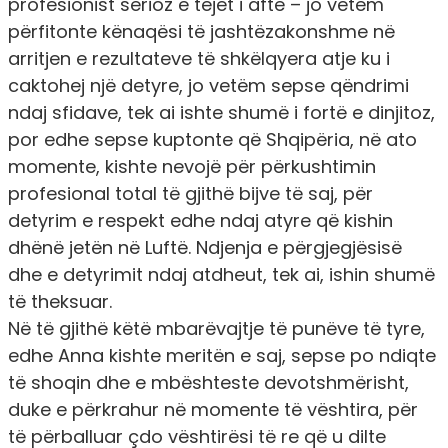
profesionist serioz e tejet i aftë – jo vetëm
përfitonte kënaqësi të jashtëzakonshme në
arritjen e rezultateve të shkëlqyera atje ku i
caktohej një detyre, jo vetëm sepse qëndrimi
ndaj sfidave, tek ai ishte shumë i fortë e dinjitoz,
por edhe sepse kuptonte që Shqipëria, në ato
momente, kishte nevojë për përkushtimin
profesional total të gjithë bijve të saj, për
detyrim e respekt edhe ndaj atyre që kishin
dhënë jetën në Luftë. Ndjenja e përgjegjësisë
dhe e detyrimit ndaj atdheut, tek ai, ishin shumë
të theksuar.
Në të gjithë këtë mbarëvajtje të punëve të tyre,
edhe Anna kishte meritën e saj, sepse po ndiqte
të shoqin dhe e mbështeste devotshmërisht,
duke e përkrahur në momente të vështira, për
të përballuar çdo vështirësi të re që u dilte