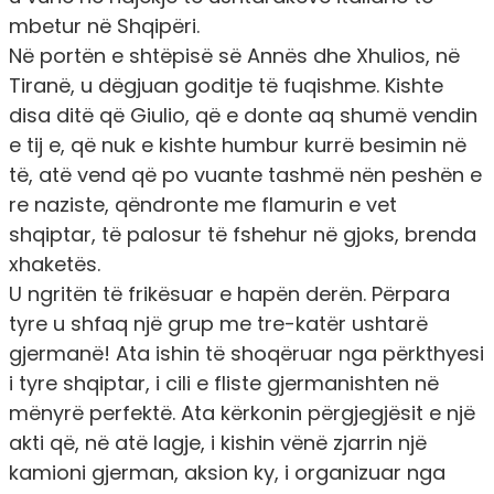
mbetur në Shqipëri.
Në portën e shtëpisë së Annës dhe Xhulios, në
Tiranë, u dëgjuan goditje të fuqishme. Kishte
disa ditë që Giulio, që e donte aq shumë vendin
e tij e, që nuk e kishte humbur kurrë besimin në
të, atë vend që po vuante tashmë nën peshën e
re naziste, qëndronte me flamurin e vet
shqiptar, të palosur të fshehur në gjoks, brenda
xhaketës.
U ngritën të frikësuar e hapën derën. Përpara
tyre u shfaq një grup me tre-katër ushtarë
gjermanë! Ata ishin të shoqëruar nga përkthyesi
i tyre shqiptar, i cili e fliste gjermanishten në
mënyrë perfektë. Ata kërkonin përgjegjësit e një
akti që, në atë lagje, i kishin vënë zjarrin një
kamioni gjerman, aksion ky, i organizuar nga