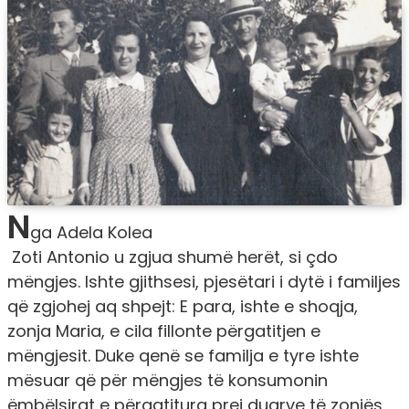
N
ga Adela Kolea
Zoti Antonio u zgjua shumë herët, si çdo
mëngjes. Ishte gjithsesi, pjesëtari i dytë i familjes
që zgjohej aq shpejt: E para, ishte e shoqja,
zonja Maria, e cila fillonte përgatitjen e
mëngjesit. Duke qenë se familja e tyre ishte
mësuar që për mëngjes të konsumonin
ëmbëlsirat e përgatitura prej duarve të zonjës