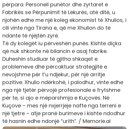
përpara. Personeli punëtor dhe zyrtaret e
Fabrikës se Përpunimit të Lëkurës, atë ditë, u
njohën edhe me një koleg ekonomist të Xhulios, i
cili vinte nga Tirana e, që me Xhulion do të
ndante të njëjtën zyrë.
Të dy kolegët iu përveshën punës. Kishte diçka
që nuk shkonte në bilancin e asaj fabrike.
Duheshin studiuar të gjitha shkaqet e
problemeve dhe përcaktuar strategjitë e
nevojshme për t’u ndjekur, për një arritje
pozitive. Xhulio ndërkohë, i palodhur, vinte edhe
nga një tjetër përvojë profesionale e frytshme
për te, si ajo e mëparshmja e Kuçovës. Në
Kuçove – mes një nxjerrjeje nafte nga terreni e
një tjetre – atje pranë burimeve i kishte ndodhur
të hasnin edhe ndonjë “urith”.
/
Memorie.al