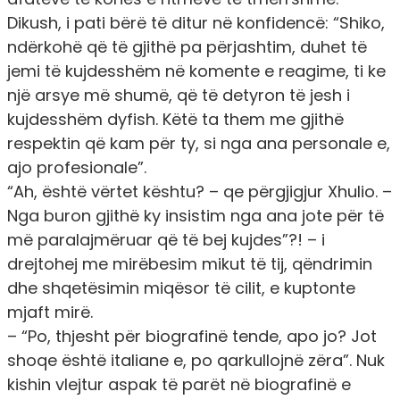
Dikush, i pati bërë të ditur në konfidencë: “Shiko,
ndërkohë që të gjithë pa përjashtim, duhet të
jemi të kujdesshëm në komente e reagime, ti ke
një arsye më shumë, që të detyron të jesh i
kujdesshëm dyfish. Këtë ta them me gjithë
respektin që kam për ty, si nga ana personale e,
ajo profesionale”.
“Ah, është vërtet kështu? – qe përgjigjur Xhulio. –
Nga buron gjithë ky insistim nga ana jote për të
më paralajmëruar që të bej kujdes”?! – i
drejtohej me mirëbesim mikut të tij, qëndrimin
dhe shqetësimin miqësor të cilit, e kuptonte
mjaft mirë.
– “Po, thjesht për biografinë tende, apo jo? Jot
shoqe është italiane e, po qarkullojnë zëra”. Nuk
kishin vlejtur aspak të parët në biografinë e