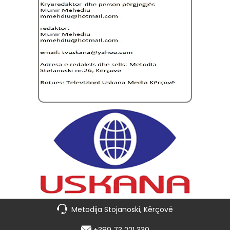
Metodija Stojanoski, Kërçovë
+389 73 221 330