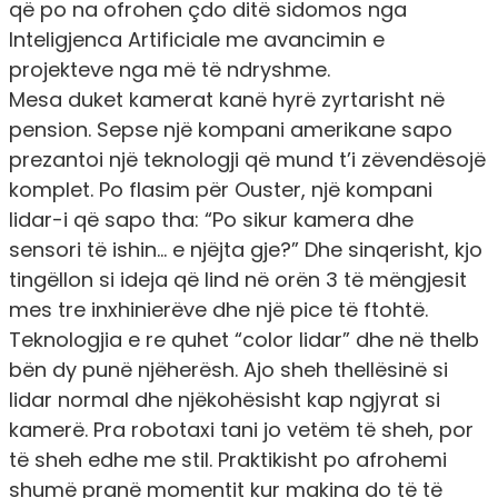
që po na ofrohen çdo ditë sidomos nga
Inteligjenca Artificiale me avancimin e
projekteve nga më të ndryshme.
Mesa duket kamerat kanë hyrë zyrtarisht në
pension. Sepse një kompani amerikane sapo
prezantoi një teknologji që mund t’i zëvendësojë
komplet. Po flasim për Ouster, një kompani
lidar-i që sapo tha: “Po sikur kamera dhe
sensori të ishin… e njëjta gje?” Dhe sinqerisht, kjo
tingëllon si ideja që lind në orën 3 të mëngjesit
mes tre inxhinierëve dhe një pice të ftohtë.
Teknologjia e re quhet “color lidar” dhe në thelb
bën dy punë njëherësh. Ajo sheh thellësinë si
lidar normal dhe njëkohësisht kap ngjyrat si
kamerë. Pra robotaxi tani jo vetëm të sheh, por
të sheh edhe me stil. Praktikisht po afrohemi
shumë pranë momentit kur makina do të të