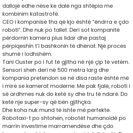
dallojë edhe nëse ke dalë nga shtëpia me
kombinim katastrofë.
CEO i kompanisë tha që kjo është “ëndrra e çdo
roboti”. Dhe nuk po tallet. Deri sot kompanitë
përdornin kamera plus lidar dhe pastaj
përpiqeshin t’i bashkonin të dhënat. Një proces
shumë i lodhshëm.
Tani Ouster po i fut të gjitha në një çip të vetëm.
Sensori sheh deri në 500 metra larg dhe
kompania pretendon se në disa raste është më
i mirë se kamerat moderne. Me pak fjalë, roboti i
së ardhmes nuk do ketë sy dhe tru të ndarë. Do
ketë nje super-sy që bën gjithçka.
Dhe koha nuk mund të ishte më perfekte.
Robotaxi-t po shtohen, robotët humanoidë po
marrin investime marramendëse dhe çdo