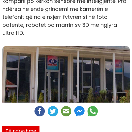
kompani po kërkon sensorë më inteligjentë. Pra
ndërsa ne ende grindemi me kamerën e
telefonit që na e nxjerr fytyrën si në foto
patente, robotët po marrin sy 3D me ngjyra
ultra HD.
Të ndryshme