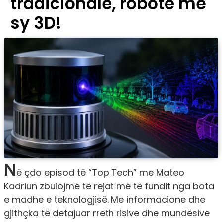
tradicionale, robotë me
sy 3D!
N
ë çdo episod të “Top Tech” me Mateo
Kadriun zbulojmë të rejat më të fundit nga bota
e madhe e teknologjisë. Me informacione dhe
gjithçka të detajuar rreth risive dhe mundësive