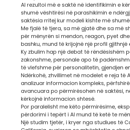
AI rezultoi më e saktë në identifikimin e k
shumë vështirësi në parashikimin e ndërgj
saktësia rritej kur modeli kishte më shumë
Me fjalë të tjera, sa më gjatë dhe sa më 
për mënyrën si mendon, reagon, pyet dhe 
bashku, mund të krijojnë një profil gjithnjë
Ky zbulim hap një debat të rëndësishëm p
zakonshme, personale apo të padëmshme. 
të vlefshme për personalitetin, gjendjen emo
Ndërkohë, zhvillimet në modelet e reja të A
analizuar informacion kompleks, përfshirë
avancuara po përmirësohen në saktësi, në 
kërkojnë informacion shtesë.
Por paralelisht me këto përmirësime, eksp
përdorimi i tepërt i AI mund të ketë te m
Një studim tjetër, i kryer nga studiues të 