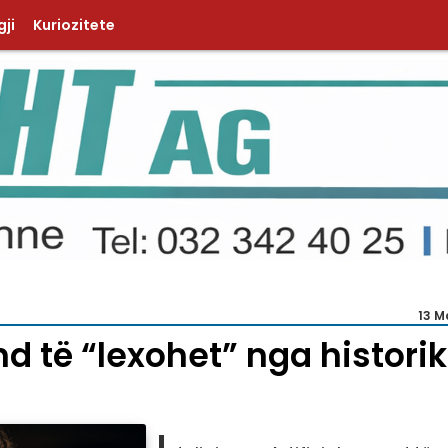
ji
Kuriozitete
13 M
nd të “lexohet” nga histori
I