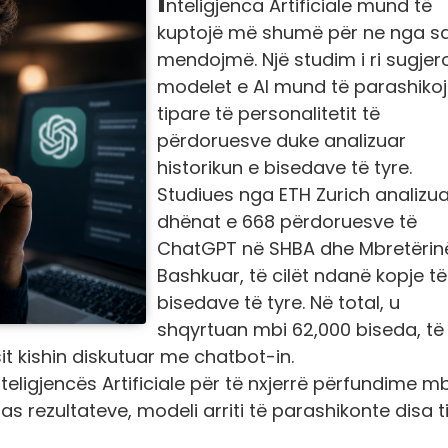
nteligjenca Artificiale mund të
kuptojë më shumë për ne nga s
mendojmë. Një studim i ri sugjer
modelet e AI mund të parashiko
tipare të personalitetit të
përdoruesve duke analizuar
historikun e bisedave të tyre.
Studiues nga ETH Zurich analizua
dhënat e 668 përdoruesve të
ChatGPT në SHBA dhe Mbretërin
Bashkuar, të cilët ndanë kopje të
bisedave të tyre. Në total, u
shqyrtuan mbi 62,000 biseda, të
t kishin diskutuar me chatbot-in.
teligjencës Artificiale për të nxjerrë përfundime mb
pas rezultateve, modeli arriti të parashikonte disa 