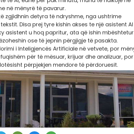
të te AI, edhe për pak minuta, mund të ndikojë në
eme në mënyrë të pavarur.
të zgjidhnin detyra të ndryshme, nga ushtrime
ekstit. Disa prej tyre kishin akses te një asistent AI
ky asistent u hoq papritur, ata që ishin mbështetu
zoheshin ose të jepnin përgjigje të pasakta.
imi i Inteligjencës Artificiale në vetvete, por mën
 fuqishëm për të mësuar, krijuar dhe analizuar, por
tësisht përpjekjen mendore të përdoruesit.