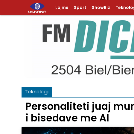
Lajme
Sport
ShowBiz
Teknolog
Teknologji
Personaliteti juaj mu
i bisedave me AI