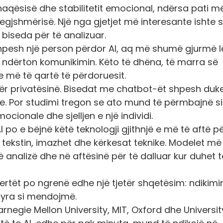
ënaqësisë dhe stabilitetit emocional, ndërsa pati m
egjshmërisë. Një nga gjetjet më interesante ishte 
 biseda për të analizuar.
shpesh një person përdor AI, aq më shumë gjurmë 
ndërton komunikimin. Këto të dhëna, të marra së
 e më të qartë të përdoruesit.
ër privatësinë. Bisedat me chatbot-ët shpesh duk
Por studimi tregon se ato mund të përmbajnë si
cionale dhe sjelljen e një individi.
I po e bëjnë këtë teknologji gjithnjë e më të aftë pë
 tekstin, imazhet dhe kërkesat teknike. Modelet më
analizë dhe në aftësinë për të dalluar kur duhet t
ertët po ngrenë edhe një tjetër shqetësim: ndikimi
ënyra si mendojmë.
Carnegie Mellon University, MIT, Oxford dhe Universit