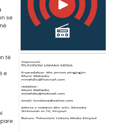
a
on se
jnë
n të
ë e
i
tipare