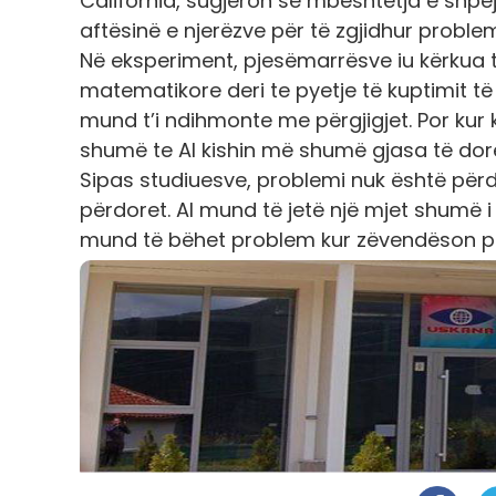
California, sugjeron se mbështetja e shpej
aftësinë e njerëzve për të zgjidhur probl
Në eksperiment, pjesëmarrësve iu kërkua 
matematikore deri te pyetje të kuptimit të t
mund t’i ndihmonte me përgjigjet. Por kur 
shumë te AI kishin më shumë gjasa të dorë
Sipas studiuesve, problemi nuk është përdor
përdoret. AI mund të jetë një mjet shumë i
mund të bëhet problem kur zëvendëson plo