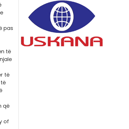
ë
se
lë pas
en të
njale
r të
 të
ë
n që
y of