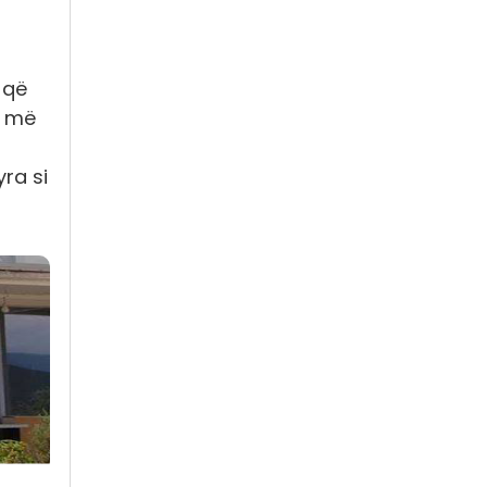
 që
r më
yra si