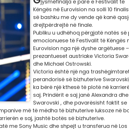
jysmëfinalja e parë e Festivalit të
Këngës në Eurovision na solli 10 finalis
së bashku me dy vende që kanë qasj
drejtpërdrejtë në finale.
Publiku u udhëhoq përgjatë natës së
emocionuese të Festivalit të Këngës 
Eurovision nga një dyshe argëtuese –
prezantueset austriake Victoria Swar
dhe Michael Ostrowski.
Victoria është një nga trashëgimtare
perandorisë së bizhuterive Swarovski
ka bërë një kthesë të plotë në karrier
saj. Prindërit e saj janë Alexandra dhe
Swarovski , dhe pavarësisht faktit se
 kompanive më të mëdha të bizhuterive luksoze në b
rrierën e saj, jashtë botës së bizhuterive.
ratë me Sony Music dhe shpejt u transferua në Los