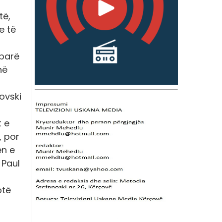
të,
e të
 parë
në
ovski
t e
, por
ën e
 Paul
otë