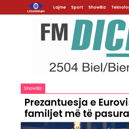
Lajme
Sport
ShowBiz
Teknolog
ShowBiz
Prezantuesja e Eurovi
familjet më të pasura