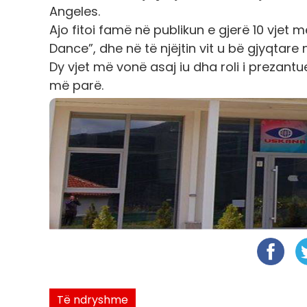
Angeles.
Ajo fitoi famë në publikun e gjerë 10 vjet m
Dance”, dhe në të njëjtin vit u bë gjyqtare
Dy vjet më vonë asaj iu dha roli i prezantue
më parë.
Të ndryshme