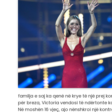
familja e saj ka qenë në krye të një prej
për breza, Victoria vendosi të ndërtonte ka
Në moshën 16 vjeç, ajo nënshkroi një kont