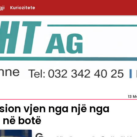
ji
Kuriozitete
13 M
sion vjen nga një nga
 në botë
G