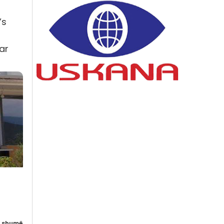
’s
uar
 shumë