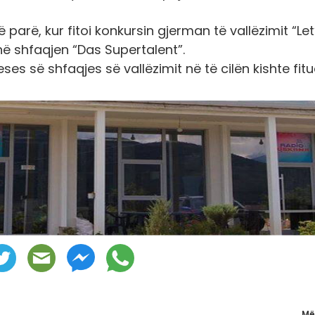
ë parë, kur fitoi konkursin gjerman të vallëzimit “Let
 në shfaqjen “Das Supertalent”.
ses së shfaqjes së vallëzimit në të cilën kishte fit
Më