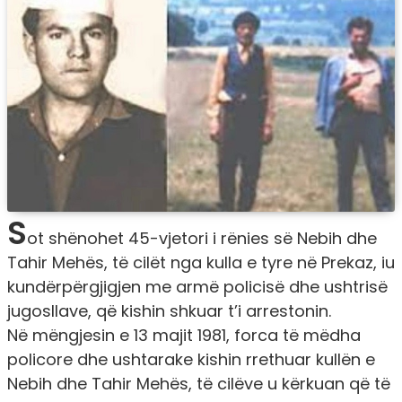
S
ot shënohet 45-vjetori i rënies së Nebih dhe
Tahir Mehës, të cilët nga kulla e tyre në Prekaz, iu
kundërpërgjigjen me armë policisë dhe ushtrisë
jugosllave, që kishin shkuar t’i arrestonin.
Në mëngjesin e 13 majit 1981, forca të mëdha
policore dhe ushtarake kishin rrethuar kullën e
Nebih dhe Tahir Mehës, të cilëve u kërkuan që të