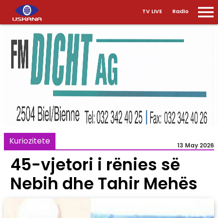
TV LIVE
Radio
Kuriozitete
13 May 2026
45-vjetori i rënies së
Nebih dhe Tahir Mehës