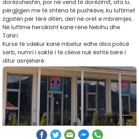
dorëzoheshin, por në vend të dorëzimit, ata iu
përgjigjen me të shtëna të pushkëve, ku luftimet
zgjatën për tërë ditën, deri në orët e mbrëmjes.
Në luftime heroikisht kanë rënë Nebihu dhe
Tahiri.
Kurse të vdekur kanë mbetur edhe disa policë
serb, numri i saktë i të cilëve nuk është bërë i
ditur asnjëherë.