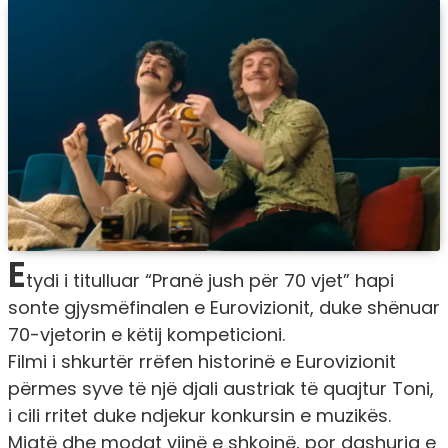
E
tydi i titulluar “Pranë jush për 70 vjet” hapi
sonte gjysmëfinalen e Eurovizionit, duke shënuar
70-vjetorin e këtij kompeticioni.
Filmi i shkurtër rrëfen historinë e Eurovizionit
përmes syve të një djali austriak të quajtur Toni,
i cili rritet duke ndjekur konkursin e muzikës.
Miqtë dhe modat vijnë e shkojnë, por dashuria e