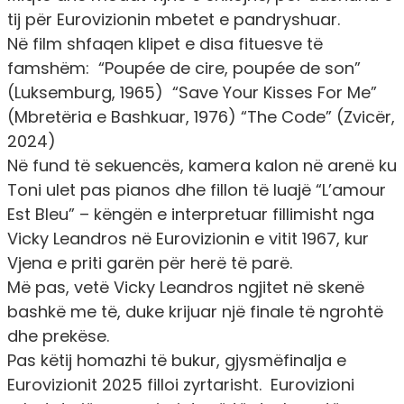
tij për Eurovizionin mbetet e pandryshuar.
Në film shfaqen klipet e disa fituesve të
famshëm: “Poupée de cire, poupée de son”
(Luksemburg, 1965) “Save Your Kisses For Me”
(Mbretëria e Bashkuar, 1976) “The Code” (Zvicër,
2024)
Në fund të sekuencës, kamera kalon në arenë ku
Toni ulet pas pianos dhe fillon të luajë “L’amour
Est Bleu” – këngën e interpretuar fillimisht nga
Vicky Leandros në Eurovizionin e vitit 1967, kur
Vjena e priti garën për herë të parë.
Më pas, vetë Vicky Leandros ngjitet në skenë
bashkë me të, duke krijuar një finale të ngrohtë
dhe prekëse.
Pas këtij homazhi të bukur, gjysmëfinalja e
Eurovizionit 2025 filloi zyrtarisht. Eurovizioni