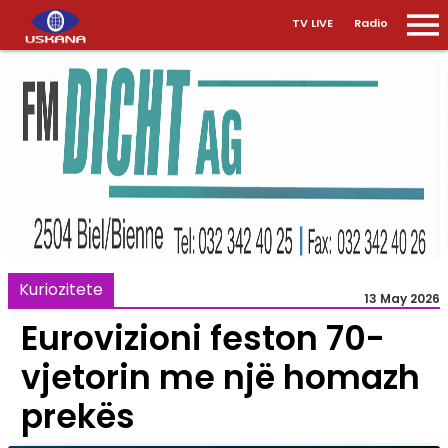
TV LIVE
Radio
Kuriozitete
13 May 2026
Eurovizioni feston 70-
vjetorin me një homazh
prekës