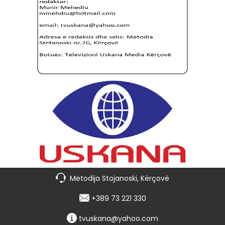
Metodija Stojanoski, Kërçovë
+389 73 221 330
tvuskana@yahoo.com