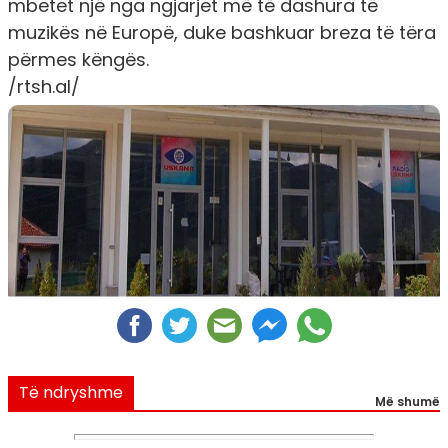
mbetet një nga ngjarjet më të dashura të
muzikës në Europë, duke bashkuar breza të tëra
përmes këngës.
/rtsh.al/
Të ndryshme
Më shumë