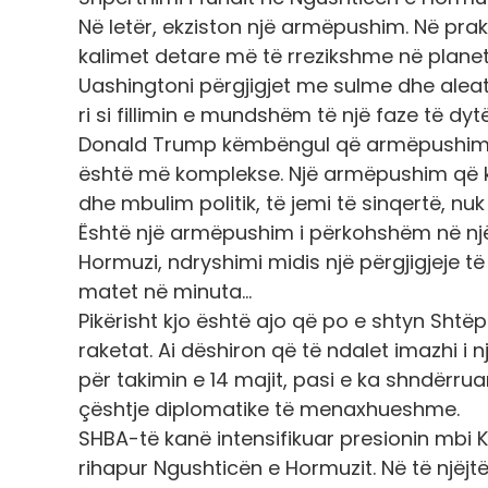
Në letër, ekziston një armëpushim. Në prak
kalimet detare më të rrezikshme në planet 
Uashingtoni përgjigjet me sulme dhe aleatë
ri si fillimin e mundshëm të një faze të dytë
Donald Trump këmbëngul që armëpushimi të
është më komplekse. Një armëpushim që k
dhe mbulim politik, të jemi të sinqertë, n
Është një armëpushim i përkohshëm në një 
Hormuzi, ndryshimi midis një përgjigjeje të 
matet në minuta…
Pikërisht kjo është ajo që po e shtyn Sht
raketat. Ai dëshiron që të ndalet imazhi i 
për takimin e 14 majit, pasi e ka shndërru
çështje diplomatike të menaxhueshme.
SHBA-të kanë intensifikuar presionin mbi K
rihapur Ngushticën e Hormuzit. Në të njëj