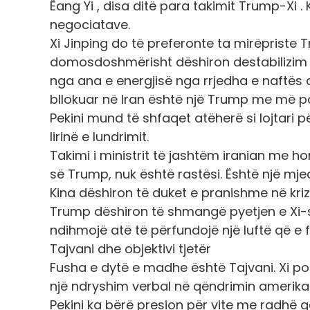
Ëang Yi , disa ditë para takimit Trump-Xi 
negociatave.
Xi Jinping do të preferonte ta mirëpriste 
domosdoshmërisht dëshiron destabilizim të 
nga ana e energjisë nga rrjedha e naftës 
bllokuar në Iran është një Trump me më pa
Pekini mund të shfaqet atëherë si lojtari pë
lirinë e lundrimit.
Takimi i ministrit të jashtëm iranian me ho
së Trump, nuk është rastësi. Është një mje
Kina dëshiron të duket e pranishme në krizë
Trump dëshiron të shmangë pyetjen e Xi-së
ndihmojë atë të përfundojë një luftë që e fil
Tajvani dhe objektivi tjetër
Fusha e dytë e madhe është Tajvani. Xi po
një ndryshim verbal në qëndrimin amerika
Pekini ka bërë presion për vite me radhë q