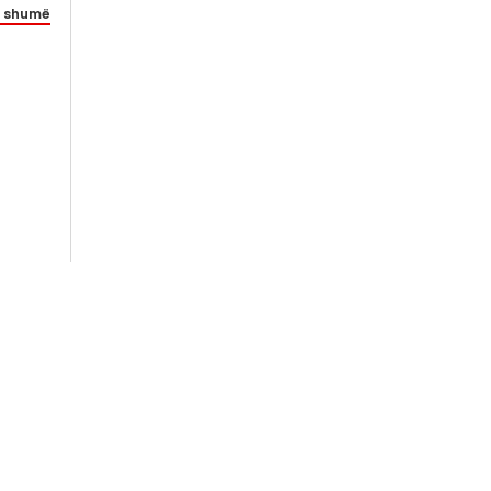
 shumë
oo.com
+389 73 221 330
oel