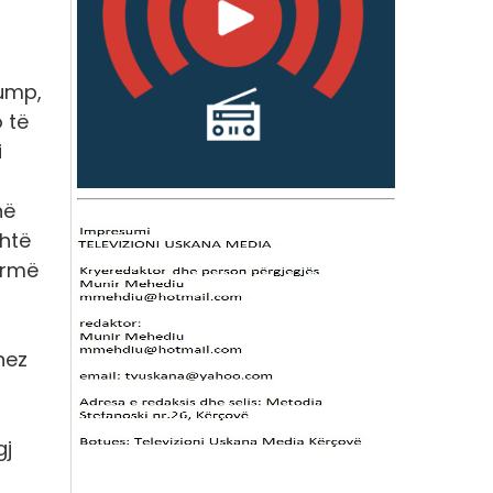
rump,
o të
i
në
shtë
armë
nez
gj