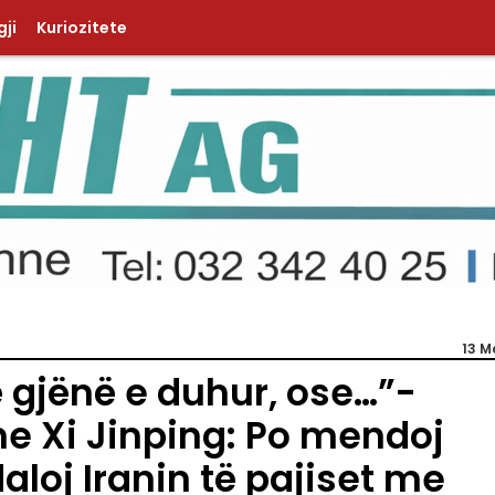
ji
Kuriozitete
13 M
 gjënë e duhur, ose…”-
e Xi Jinping: Po mendoj
aloj Iranin të pajiset me