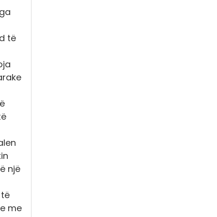
nga
d të
oja
arake
të
të
alen
ekin
ë një
 të
me me