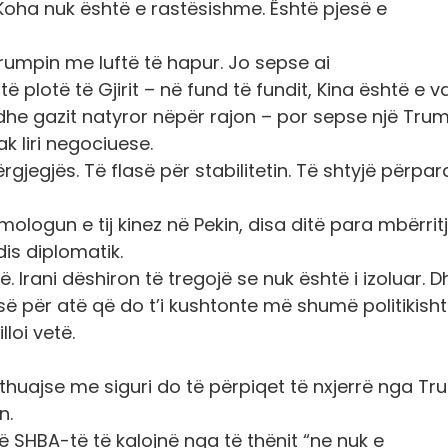
. Koha nuk është e rastësishme. Është pjesë e
Trumpin me luftë të hapur. Jo sepse ai
plotë të Gjirit – në fund të fundit, Kina është e v
dhe gazit natyror nëpër rajon – por sepse një Trum
k liri negociuese.
rgjegjës. Të flasë për stabilitetin. Të shtyjë përpar
mologun e tij kinez në Pekin, disa ditë para mbërrit
dis diplomatik.
. Irani dëshiron të tregojë se nuk është i izoluar. D
 për atë që do t’i kushtonte më shumë politikisht:
loi vetë.
thuajse me siguri do të përpiqet të nxjerrë nga T
n.
ë SHBA-të të kalojnë nga të thënit “ne nuk e