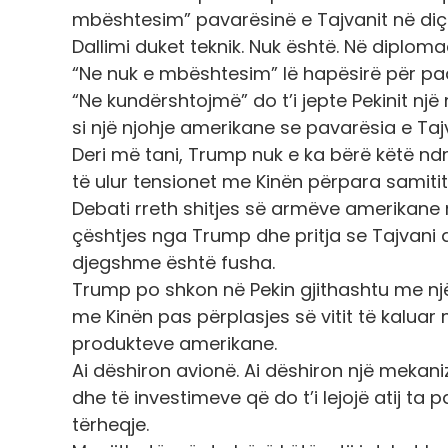
mbështesim” pavarësinë e Tajvanit në diç
Dallimi duket teknik. Nuk është. Në diplomac
“Ne nuk e mbështesim” lë hapësirë ​​për pa
“Ne kundërshtojmë” do t’i jepte Pekinit nj
si një njohje amerikane se pavarësia e Ta
Deri më tani, Trump nuk e ka bërë këtë nd
të ulur tensionet me Kinën përpara samitit
Debati rreth shitjes së armëve amerikane n
çështjes nga Trump dhe pritja se Tajvani d
djegshme është fusha.
Trump po shkon në Pekin gjithashtu me një
me Kinën pas përplasjes së vitit të kaluar m
produkteve amerikane.
Ai dëshiron avionë. Ai dëshiron një mek
dhe të investimeve që do t’i lejojë atij ta p
tërheqje.