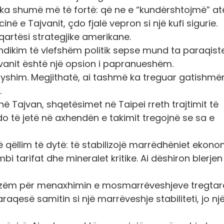
ka shumë më të fortë: që ne e “kundërshtojmë” at
inë e Tajvanit, çdo fjalë vepron si një kufi sigurie.
qartësi strategjike amerikane.
ë ndikim të vlefshëm politik sepse mund ta paraqist
jvanit është një opsion i papranueshëm.
ryshim. Megjithatë, ai tashmë ka treguar gatishmër
.
ë Tajvan, shqetësimet në Taipei rreth trajtimit të
o të jetë në axhendën e takimit tregojnë se sa e
 qëllim të dytë: të stabilizojë marrëdhëniet ekono
bi tarifat dhe mineralet kritike. Ai dëshiron blerjen
anizëm për menaxhimin e mosmarrëveshjeve tregtar
araqesë samitin si një marrëveshje stabiliteti, jo nj