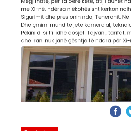
Megjithatë, për ta bërë këtë, atij i duhet
me Xi-në, ndërsa njëkohësisht kërkon ndihm
Sigurimit dhe presionin ndaj Teheranit. Në n
Dhe çmimi mund të jetë komercial, teknolog
Pekini di si t’i lidhë dosjet. Tajvani, tarifa
dhe Irani nuk janë çështje të ndara për Xi