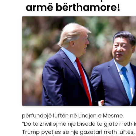
armë bërthamore!
përfundojë luftën në Lindjen e Mesme.
“Do të zhvillojmë një bisedë të gjatë rreth k
Trump pyetjes së një gazetari rreth luftë