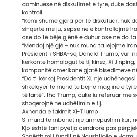
dominuese në diskutimet e tyre, duke dash
kontroll.
“Kemi shumë gjëra për të diskutuar, nuk do t
sinqertë me ju, sepse ne e kontrollojmë Ir
ose do të bëjë gjënë e duhur ose ne do ta
“Mendoj një gjë – nuk mund ta lejojmë Ira
Presidenti i SHBA-së, Donald Trump, vuri në 
kërkonte homologut të tij kinez, Xi Jinpi
kompanitë amerikane gjatë bisedimeve në 
“Do t’i kërkoj Presidentit Xi, një udhëheqë
shkëlqyer të mund të bëjnë magjinë e tyre
të lartë”, tha Trump, duke iu referuar me
shoqërojnë në udhëtimin e tij.
Axhenda e takimit Xi-Trump
Si mund të mbahet një armëpushim kur, n
Kjo është tani pyetja qendrore pas përpjekj
Shpërthimi i fundit në Ngushticën e Hormuzi