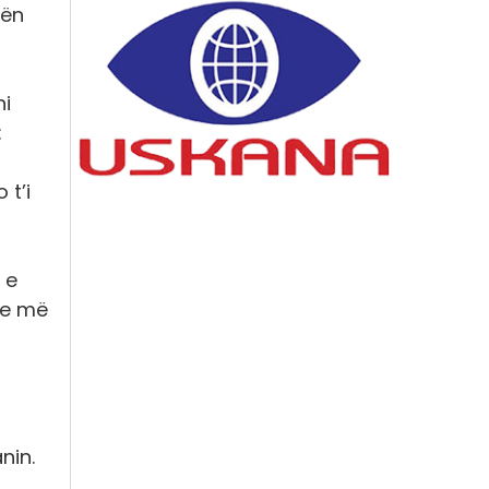
nën
ni
:
 t’i
 e
he më
nin.