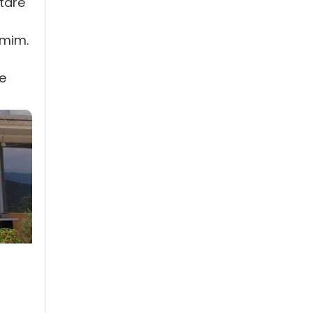
gtare
çmim.
re