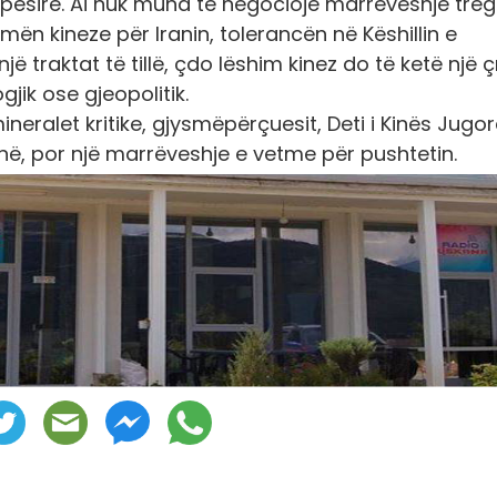
 hapësirë. Ai nuk mund të negociojë marrëveshje tre
ën kineze për Iranin, tolerancën në Këshillin e
jë traktat të tillë, çdo lëshim kinez do të ketë një 
jik ose gjeopolitik.
t, mineralet kritike, gjysmëpërçuesit, Deti i Kinës Jugo
-në, por një marrëveshje e vetme për pushtetin.