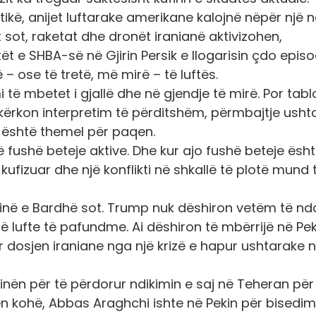
tikë, anijet luftarake amerikane kalojnë nëpër një 
sot, raketat dhe dronët iranianë aktivizohen,
t e SHBA-së në Gjirin Persik e llogarisin çdo episo
 – ose të tretë, më mirë – të luftës.
 mbetet i gjallë dhe në gjendje të mirë. Por tabl
ërkon interpretim të përditshëm, përmbajtje usht
uk është themel për paqen.
fushë beteje aktive. Dhe kur ajo fushë beteje ësh
kufizuar dhe një konflikti në shkallë të plotë mund 
ëpinë e Bardhë sot. Trump nuk dëshiron vetëm të nd
një lufte të pafundme. Ai dëshiron të mbërrijë në P
ar dosjen iraniane nga një krizë e hapur ushtarake n
inën për të përdorur ndikimin e saj në Teheran për
tën kohë, Abbas Araghchi ishte në Pekin për bisedi