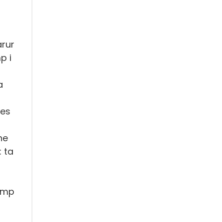
arur
p i
a
jes
he
 ta
rump