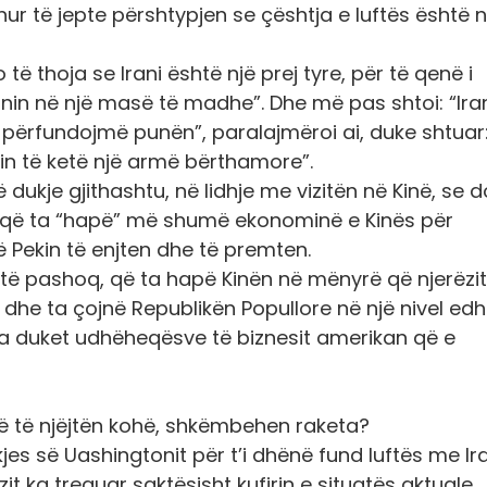
ur të jepte përshtypjen se çështja e luftës është 
ë thoja se Irani është një prej tyre, për të qenë i
anin në një masë të madhe”. Dhe më pas shtoi: “Ira
 përfundojmë punën”, paralajmëroi ai, duke shtuar
nin të ketë një armë bërthamore”.
dukje gjithashtu, në lidhje me vizitën në Kinë, se do
ng, që ta “hapë” më shumë ekonominë e Kinës për
Pekin të enjten dhe të premten.
si të pashoq, që ta hapë Kinën në mënyrë që njerëzit
 dhe ta çojnë Republikën Popullore në një nivel ed
 sa duket udhëheqësve të biznesit amerikan që e
ë të njëjtën kohë, shkëmbehen raketa?
es së Uashingtonit për t’i dhënë fund luftës me Ira
t ka treguar saktësisht kufirin e situatës aktuale.