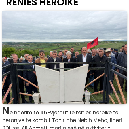
RËNIES HEROIKE
N
ë nderim të 45-vjetorit të rënies heroike të
heronjve të kombit Tahir dhe Nebih Meha, lideri i
BDI-së, Ali Ahmeti, mori pjesë në aktivitetin