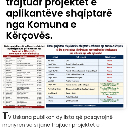
trajtuar projektet e
aplikantëve shqiptarë
nga Komuna e
Kërçovës.
T
V Uskana publikon dy lista që pasqyrojnë
mënyrën se si janë trajtuar projektet e