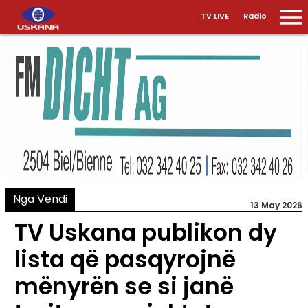
TV LIVE
Radio
Nga Vendi
13 May 2026
TV Uskana publikon dy
lista që pasqyrojnë
mënyrën se si janë