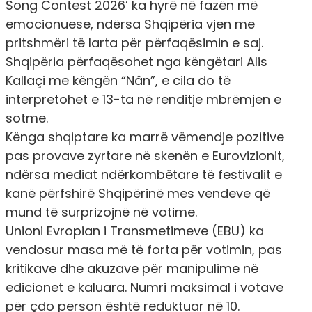
Song Contest 2026’ ka hyrë në fazën më
emocionuese, ndërsa Shqipëria vjen me
pritshmëri të larta për përfaqësimin e saj.
Shqipëria përfaqësohet nga këngëtari Alis
Kallaçi me këngën “Nân”, e cila do të
interpretohet e 13-ta në renditje mbrëmjen e
sotme.
Kënga shqiptare ka marrë vëmendje pozitive
pas provave zyrtare në skenën e Eurovizionit,
ndërsa mediat ndërkombëtare të festivalit e
kanë përfshirë Shqipërinë mes vendeve që
mund të surprizojnë në votime.
Unioni Evropian i Transmetimeve (EBU) ka
vendosur masa më të forta për votimin, pas
kritikave dhe akuzave për manipulime në
edicionet e kaluara. Numri maksimal i votave
për çdo person është reduktuar në 10.