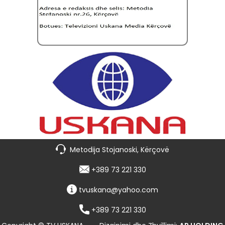
Metodija Stojanoski, Kërçovë
+389 73 221 330
tvuskana@yahoo.com
+389 73 221 330