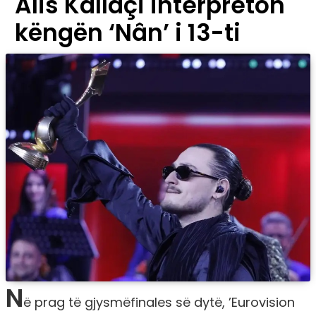
Alis Kallaçi interpreton
këngën ‘Nân’ i 13-ti
N
ë prag të gjysmëfinales së dytë, ’Eurovision