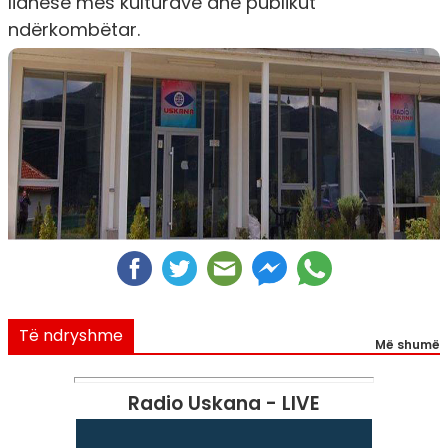
lidhëse mes kulturave dhe publikut
ndërkombëtar.
Të ndryshme
Më shumë
Radio Uskana - LIVE