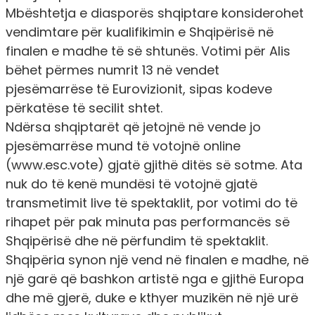
Mbështetja e diasporës shqiptare konsiderohet
vendimtare për kualifikimin e Shqipërisë në
finalen e madhe të së shtunës. Votimi për Alis
bëhet përmes numrit 13 në vendet
pjesëmarrëse të Eurovizionit, sipas kodeve
përkatëse të secilit shtet.
Ndërsa shqiptarët që jetojnë në vende jo
pjesëmarrëse mund të votojnë online
(www.esc.vote) gjatë gjithë ditës së sotme. Ata
nuk do të kenë mundësi të votojnë gjatë
transmetimit live të spektaklit, por votimi do të
rihapet për pak minuta pas performancës së
Shqipërisë dhe në përfundim të spektaklit.
Shqipëria synon një vend në finalen e madhe, në
një garë që bashkon artistë nga e gjithë Europa
dhe më gjerë, duke e kthyer muzikën në një urë