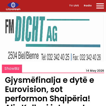
TV LIVE
Radio
ShowBiz
14 May 2026
Gjysmëfinalja e dytë e
Eurovision, sot
performon Shqipëria!