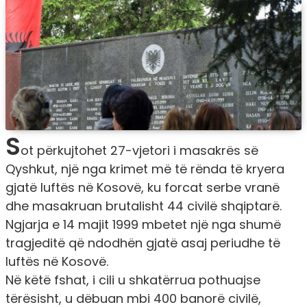
S
ot përkujtohet 27-vjetori i masakrës së
Qyshkut, një nga krimet më të rënda të kryera
gjatë luftës në Kosovë, ku forcat serbe vranë
dhe masakruan brutalisht 44 civilë shqiptarë.
Ngjarja e 14 majit 1999 mbetet një nga shumë
tragjeditë që ndodhën gjatë asaj periudhe të
luftës në Kosovë.
Në këtë fshat, i cili u shkatërrua pothuajse
tërësisht, u dëbuan mbi 400 banorë civilë,