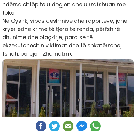
ndërsa shtëpitë u dogjën dhe u rrafshuan me
tokë.
Në Qyshk, sipas dëshmive dhe raporteve, janë
kryer edhe krime të tjera të rënda, përfshirë
dhunime dhe plaçkitje, para se të
ekzekutoheshin viktimat dhe të shkatërrohej
fshati. përcjell Zhurnal.mk .