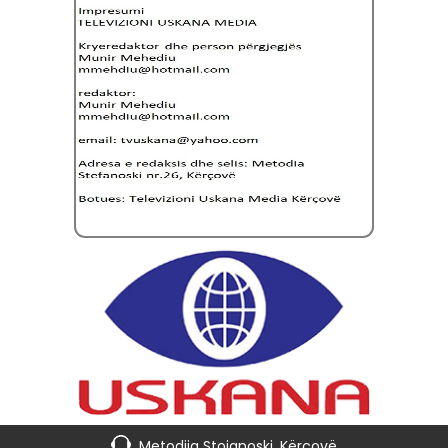
Metodija Stojanoski, Kërçovë