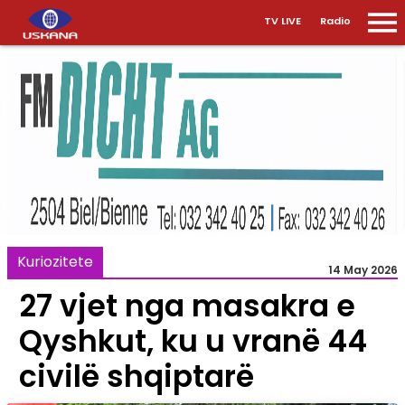
TV LIVE
Radio
Kuriozitete
14 May 2026
27 vjet nga masakra e
Qyshkut, ku u vranë 44
civilë shqiptarë