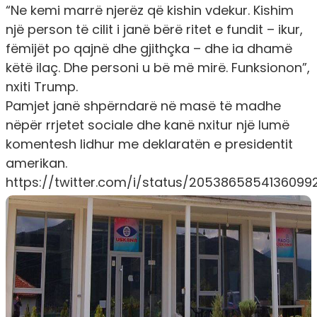
“Ne kemi marrë njerëz që kishin vdekur. Kishim
një person të cilit i janë bërë ritet e fundit – ikur,
fëmijët po qajnë dhe gjithçka – dhe ia dhamë
këtë ilaç. Dhe personi u bë më mirë. Funksionon”,
nxiti Trump.
Pamjet janë shpërndarë në masë të madhe
nëpër rrjetet sociale dhe kanë nxitur një lumë
komentesh lidhur me deklaratën e presidentit
amerikan.
https://twitter.com/i/status/2053865854136099