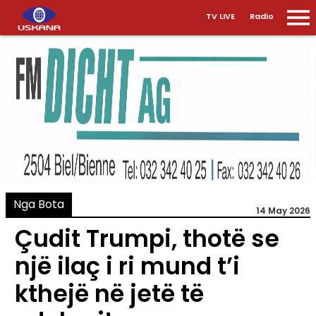
TV LIVE
Radio
Nga Bota
14 May 2026
Çudit Trumpi, thotë se
një ilaç i ri mund t’i
kthejë në jetë të