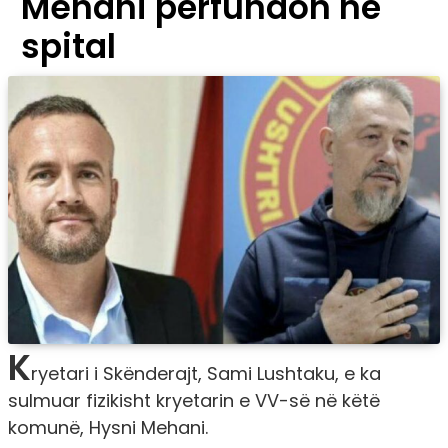
Mehani përfundon në
spital
K
ryetari i Skënderajt, Sami Lushtaku, e ka
sulmuar fizikisht kryetarin e VV-së në këtë
komunë, Hysni Mehani.