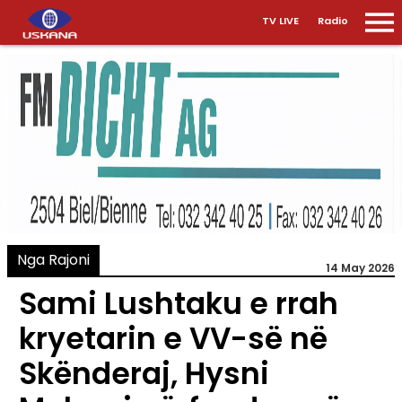
TV LIVE
Radio
Nga Rajoni
14 May 2026
Sami Lushtaku e rrah
kryetarin e VV-së në
Skënderaj, Hysni