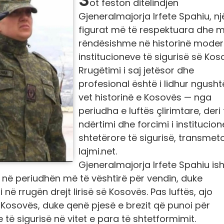
ot feston ditëlindjen
Gjeneralmajorja Irfete Spahiu, n
figurat më të respektuara dhe m
rëndësishme në historinë moder
institucioneve të sigurisë së Kos
Rrugëtimi i saj jetësor dhe
profesional është i lidhur ngush
vet historinë e Kosovës — nga
periudha e luftës çlirimtare, deri 
ndërtimi dhe forcimi i institucio
shtetërore të sigurisë, transmet
lajmi.net.
Gjeneralmajorja Irfete Spahiu is
s në periudhën më të vështirë për vendin, duke
 rrugën drejt lirisë së Kosovës. Pas luftës, ajo
Kosovës, duke qenë pjesë e brezit që punoi për
të sigurisë në vitet e para të shtetformimit.