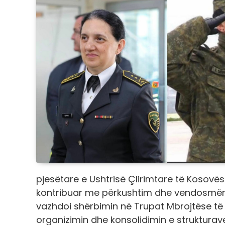
pjesëtare e Ushtrisë Çlirimtare të Kosovë
kontribuar me përkushtim dhe vendosmëri në
vazhdoi shërbimin në Trupat Mbrojtëse të 
organizimin dhe konsolidimin e strukturave 