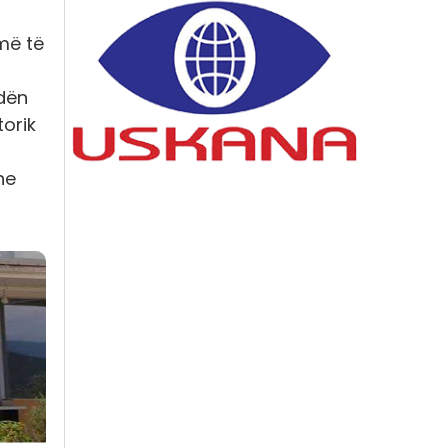
 më të
adën
orik
he