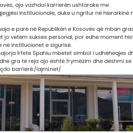
sovës, ajo vazhdoi karrierën ushtarake me
jegjësi institucionale, duke u ngritur në hierarkinë
i gruaja e parë në Republikën e Kosovës që mban gr
et jo vetëm sukses personal, por edhe moment hist
 në institucionet e sigurisë.
ajorja Irfete Spahiu mbetet simbol i udhëheqjes d
 dhe gra të reja ajo është frymëzim dhe dëshmi se
 çdo barrierë
./lajmi.net/