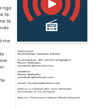
jë nga
ë të
ne të
ovës.
të me
te
neve
on
hte