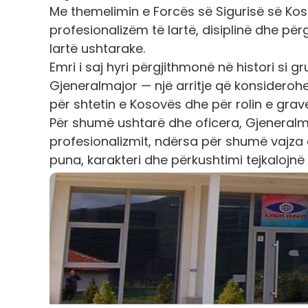
Me themelimin e Forcës së Sigurisë së Ko
profesionalizëm të lartë, disiplinë dhe përg
lartë ushtarake.
Emri i saj hyri përgjithmonë në histori s
Gjeneralmajor — një arritje që konsideroh
për shtetin e Kosovës dhe për rolin e grave
Për shumë ushtarë dhe oficera, Gjeneralm
profesionalizmit, ndërsa për shumë vajza
puna, karakteri dhe përkushtimi tejkalojnë