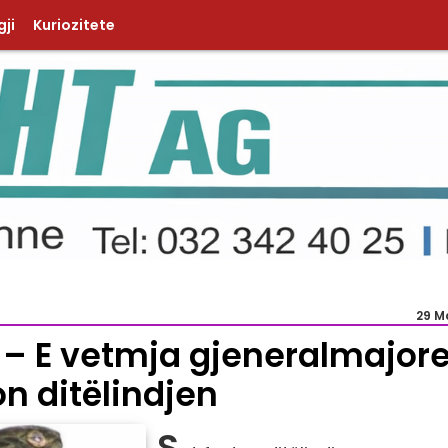
ji
Kuriozitete
29 M
 – E vetmja gjeneralmajor
on ditëlindjen
S