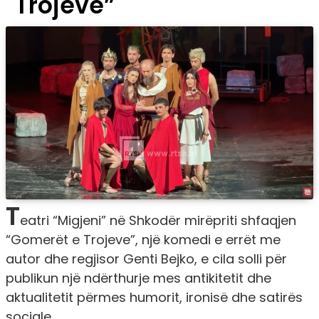
Trojeve”
T
eatri “Migjeni” në Shkodër mirëpriti shfaqjen
“Gomerët e Trojeve”, një komedi e errët me
autor dhe regjisor Genti Bejko, e cila solli për
publikun një ndërthurje mes antikitetit dhe
aktualitetit përmes humorit, ironisë dhe satirës
sociale.