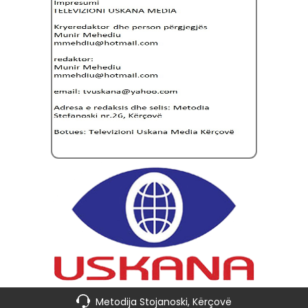
Metodija Stojanoski, Kërçovë