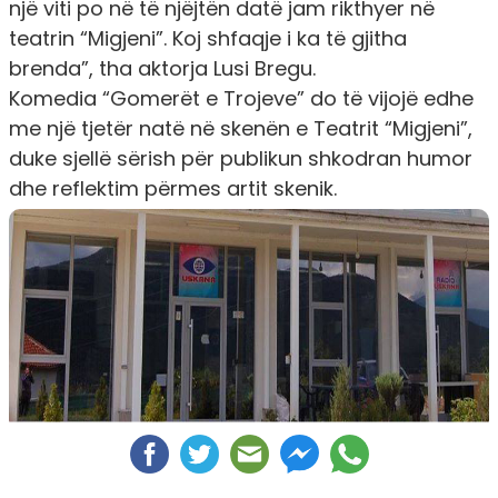
një viti po në të njëjtën datë jam rikthyer në
teatrin “Migjeni”. Koj shfaqje i ka të gjitha
brenda
”, tha aktorja Lusi Bregu.
Komedia “Gomerët e Trojeve” do të vijojë edhe
me një tjetër natë në skenën e Teatrit “Migjeni”,
duke sjellë sërish për publikun shkodran humor
dhe reflektim përmes artit skenik.