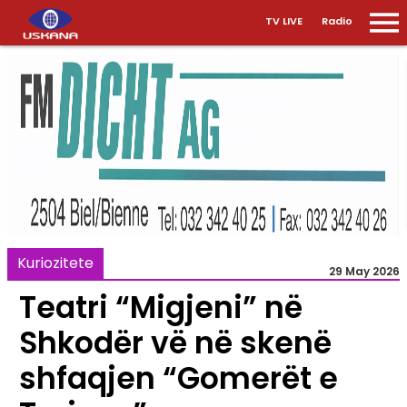
TV LIVE
Radio
Kuriozitete
29 May 2026
Teatri “Migjeni” në
Shkodër vë në skenë
shfaqjen “Gomerët e