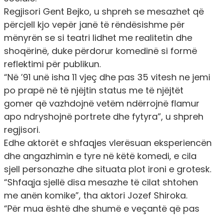
Regjisori Gent Bejko, u shpreh se mesazhet që
përcjell kjo vepër janë të rëndësishme për
mënyrën se si teatri lidhet me realitetin dhe
shoqërinë, duke përdorur komedinë si formë
reflektimi për publikun.
“
Në ’91 unë isha 11 vjeç dhe pas 35 vitesh ne jemi
po prapë në të njëjtin status me të njëjtët
gomer që vazhdojnë vetëm ndërrojnë flamur
apo ndryshojnë portrete dhe fytyra
”, u shpreh
regjisori.
Edhe aktorët e shfaqjes vlerësuan eksperiencën
dhe angazhimin e tyre në këtë komedi, e cila
sjell personazhe dhe situata plot ironi e grotesk.
“
Shfaqja sjellë disa mesazhe të cilat shtohen
me anën komike
”, tha aktori Jozef Shiroka.
“
Për mua është dhe shumë e veçantë që pas