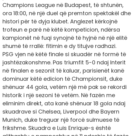
Champions League në Budapest, të shtunën,
ora 18:00, në një duel që premton spektakël dhe
histori për të dyja klubet. Anglezet kërkojnë
trofeun e parë në këtë kompeticion, ndërsa
kampionët në fuqi synojnë të hyjnë në një elitë
shumë të rrallë: fitimin e dy titujve radhazi.
PSG vjen në këtë finale si skuadër në formë të
jashtëzakonshme. Pas triumfit 5-0 ndaj Interit
në finalen e sezonit të kaluar, parisienët kanë
dominuar këtë edicion të Championsit, duke
shënuar 44 gola, vetëm një më pak se rekordi
historik i një sezoni të vetëm. Në fazën me
eliminim direkt, ata kanë shënuar 18 gola ndaj
skuadrave si Chelsea, Liverpool dhe Bayern
Munich, duke treguar një forcë sulmuese të
frikshme. Skuadra e Luis Enrique-s është