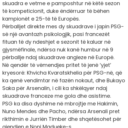
skuadra e vetme e pamposhtur në këtë sezon
të kompeticionit, duke ëndërruar të bëhen
kampionët e 25-të të Europës.
Përballjet direkte mes dy skuadrave i japin PSG-
së një avantazh psikologjik, pasi francezët
fituan të dy ndeshjet e sezonit të kaluar në
gjysmëfinale, ndërsa nuk kanë humbur në 9
përballje ndaj skuadrave angleze në Europë.
Në qendër të vëmendjes pritet të jenë ‘yjet’
kryesorë: Khvicha Kvaratskhelia për PSG-në, që
ka qenë vendimtar në fazën nokaut, dhe Bukayo
Saka për Arsenalin, i cili ka shkëlqyer ndaj
skuadrave franceze me gola dhe asistime.
PSG ka disa dyshime në mbrojtje me Hakimin,
Nuno Mendes dhe Pacho, ndërsa Arsenali pret
rikthimin e Jurriën Timber dhe shqetësohet për
gjendjen e Noni Madueke-s.