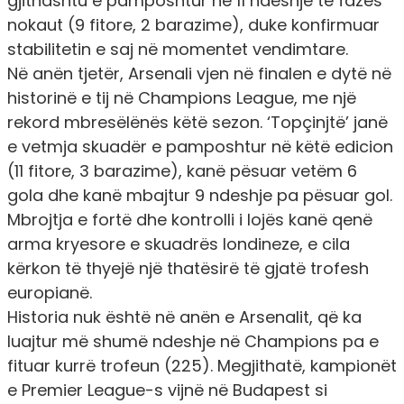
gjithashtu e pamposhtur në 11 ndeshje të fazës
nokaut (9 fitore, 2 barazime), duke konfirmuar
stabilitetin e saj në momentet vendimtare.
Në anën tjetër, Arsenali vjen në finalen e dytë në
historinë e tij në Champions League, me një
rekord mbresëlënës këtë sezon. ‘Topçinjtë’ janë
e vetmja skuadër e pamposhtur në këtë edicion
(11 fitore, 3 barazime), kanë pësuar vetëm 6
gola dhe kanë mbajtur 9 ndeshje pa pësuar gol.
Mbrojtja e fortë dhe kontrolli i lojës kanë qenë
arma kryesore e skuadrës londineze, e cila
kërkon të thyejë një thatësirë të gjatë trofesh
europianë.
Historia nuk është në anën e Arsenalit, që ka
luajtur më shumë ndeshje në Champions pa e
fituar kurrë trofeun (225). Megjithatë, kampionët
e Premier League-s vijnë në Budapest si