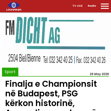
TV LIVE
Radio
Sport
29 May 2026
Finalja e Championsit
në Budapest, PSG
kërkon historinë,