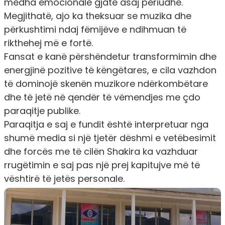
mëdha emocionale gjatë asaj periudhe.
Megjithatë, ajo ka theksuar se muzika dhe
përkushtimi ndaj fëmijëve e ndihmuan të
rikthehej më e fortë.
Fansat e kanë përshëndetur transformimin dhe
energjinë pozitive të këngëtares, e cila vazhdon
të dominojë skenën muzikore ndërkombëtare
dhe të jetë në qendër të vëmendjes me çdo
paraqitje publike.
Paraqitja e saj e fundit është interpretuar nga
shumë media si një tjetër dëshmi e vetëbesimit
dhe forcës me të cilën Shakira ka vazhduar
rrugëtimin e saj pas një prej kapitujve më të
vështirë të jetës personale.