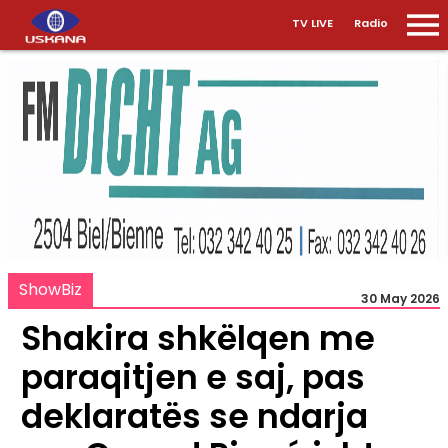
TV LIVE
Radio
ShowBiz
30 May 2026
Shakira shkëlqen me
paraqitjen e saj, pas
deklaratës se ndarja