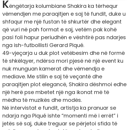
K
ëngëtarja kolumbiane Shakira ka tërhequr
vëmendjen me paraqitjen e saj të fundit, duke u
shfaqur me një fustan të shkurtër dhe elegant
që vuri në pah format e saj, vetëm pak kohë
pasi foli hapur periudhën e vështirë pas ndarjes
nga ish-futbollisti Gerard Piqué.
49-vjeçarja u duk plot vetëbesim dhe në formë
të shkëlqyer, ndërsa mori pjesë në një event ku
nuk munguan kamerat dhe vëmendja e
mediave. Me stilin e saj të veçantë dhe
paraqitjen plot elegancë, Shakira dëshmoi edhe
një herë pse mbetet një nga ikonat më të
mëdha të muzikës dhe modës.
Në intervistat e fundit, artistja ka pranuar se
ndarja nga Piqué ishte “momenti më i errët” i
jetës së saj, duke treguar se përjetoi sfida të