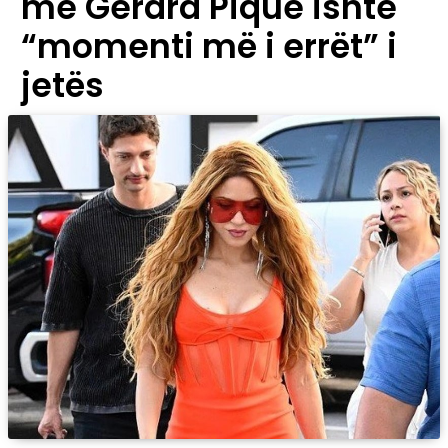
me Gerard Piqué ishte
“momenti më i errët” i
jetës