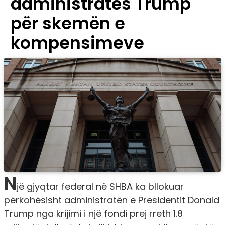
administratës Trump
për skemën e
kompensimeve
N
jë gjyqtar federal në SHBA ka bllokuar
përkohësisht administratën e Presidentit Donald
Trump nga krijimi i një fondi prej rreth 1.8