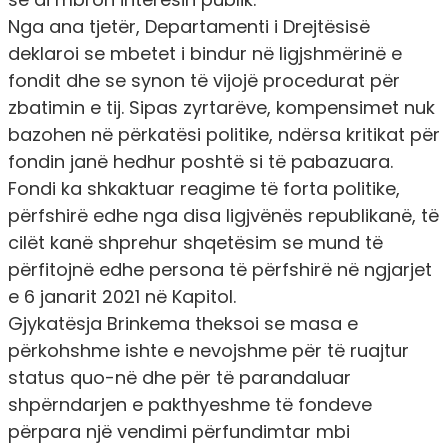
Nga ana tjetër, Departamenti i Drejtësisë
deklaroi se mbetet i bindur në ligjshmërinë e
fondit dhe se synon të vijojë procedurat për
zbatimin e tij. Sipas zyrtarëve, kompensimet nuk
bazohen në përkatësi politike, ndërsa kritikat për
fondin janë hedhur poshtë si të pabazuara.
Fondi ka shkaktuar reagime të forta politike,
përfshirë edhe nga disa ligjvënës republikanë, të
cilët kanë shprehur shqetësim se mund të
përfitojnë edhe persona të përfshirë në ngjarjet
e 6 janarit 2021 në Kapitol.
Gjykatësja Brinkema theksoi se masa e
përkohshme ishte e nevojshme për të ruajtur
status quo-në dhe për të parandaluar
shpërndarjen e pakthyeshme të fondeve
përpara një vendimi përfundimtar mbi