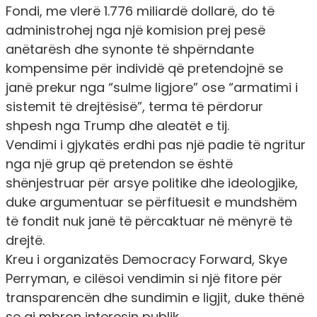
Fondi, me vlerë 1.776 miliardë dollarë, do të
administrohej nga një komision prej pesë
anëtarësh dhe synonte të shpërndante
kompensime për individë që pretendojnë se
janë prekur nga “sulme ligjore” ose “armatimi i
sistemit të drejtësisë”, terma të përdorur
shpesh nga Trump dhe aleatët e tij.
Vendimi i gjykatës erdhi pas një padie të ngritur
nga një grup që pretendon se është
shënjestruar për arsye politike dhe ideologjike,
duke argumentuar se përfituesit e mundshëm
të fondit nuk janë të përcaktuar në mënyrë të
drejtë.
Kreu i organizatës Democracy Forward, Skye
Perryman, e cilësoi vendimin si një fitore për
transparencën dhe sundimin e ligjit, duke thënë
se ai mbron interesin publik.