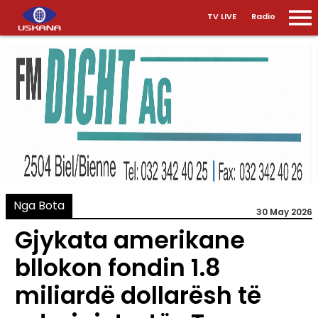
TV LIVE
Radio
Nga Bota
30 May 2026
Gjykata amerikane
bllokon fondin 1.8
miliardë dollarësh të