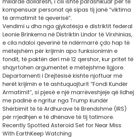
miliardë dollarësh, i cili ishte parashikuar për të
kompensuar personat që sipas tij janë “viktima
të armatimit të qeverisë”.
Vendimi u dha nga gjykatësja e distriktit federal
Leonie Brinkema në Distriktin Lindor të Virxhinias,
e cila ndaloi qeverinë të ndërmarrë çdo hap të
mëtejshëm për krijimin apo funksionimin e
fondit, të paktën deri më 12 qershor, kur pritet të
shqyrtohen argumentet e mëtejshme ligjore.
Departamenti i Drejtësisë kishte njoftuar më
herët krijimin e të ashtuquajturit “Fondi Kundër
Armatimit”, si pjesë e një marrëveshjeje që lidhej
me padinë e ngritur nga Trump kundër
Shërbimit të të Ardhurave të Brendshme (IRS)
për rrjedhjen e të dhënave të tij tatimore.
Recently Spotted Asteroid Set for Near Miss
With EarthKeep Watching