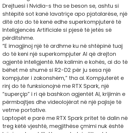
Drejtuesi i Nvidia-s tha se beson se, ashtu si
shtëpitë sot kanë lavatriçe apo pjatalarëse, një
ditë ato do të kenë edhe superkompjuterë të
Inteligjencës Artificiale si pjesë të jetës së
përditshme.
“E imagjinoj një të ardhme ku në shtëpinë tuaj
do të keni një superkompjuter AI që drejton
agjentë inteligjentë. Me kalimin e kohës, ai do të
bëhet më shumë si R2-D2 për ju sesa një
kompjuter i zakonshëm,” tha ai. Kompjuterët e
rinj do të funksionojnë me RTX Spark, një
“superçip” i ri që bashkon agjentët AI, krijimin e
përmbajtjes dhe videolojërat në një pajisje të
vetme portative.
Laptopët e parë me RTX Spark pritet të dalin në
treg këtë vjeshtë, megjithëse çmimi nuk është