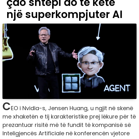
çdo shtëpi do të ketë
një superkompjuter AI
C
EO i Nvidia-s, Jensen Huang, u ngjit në skenë
me xhaketën e tij karakteristike prej lëkure për të
prezantuar risitë më të fundit të kompanisë së
Inteligjencës Artificiale në konferencën vjetore