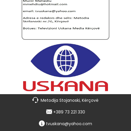
Metodija Stojanoski, Kërçovë
+389 73 221 330
tvuskana@yahoo.com