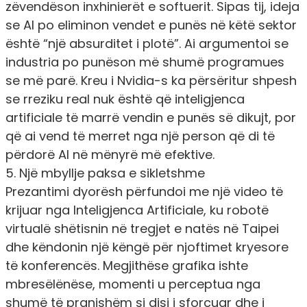
zëvendëson inxhinierët e softuerit. Sipas tij, ideja
se AI po eliminon vendet e punës në këtë sektor
është “një absurditet i plotë”. Ai argumentoi se
industria po punëson më shumë programues
se më parë. Kreu i Nvidia-s ka përsëritur shpesh
se rreziku real nuk është që inteligjenca
artificiale të marrë vendin e punës së dikujt, por
që ai vend të merret nga një person që di të
përdorë AI në mënyrë më efektive.
5. Një mbyllje paksa e sikletshme
Prezantimi dyorësh përfundoi me një video të
krijuar nga Inteligjenca Artificiale, ku robotë
virtualë shëtisnin në tregjet e natës në Taipei
dhe këndonin një këngë për njoftimet kryesore
të konferencës. Megjithëse grafika ishte
mbresëlënëse, momenti u perceptua nga
shumë të pranishëm si disi i sforcuar dhe i