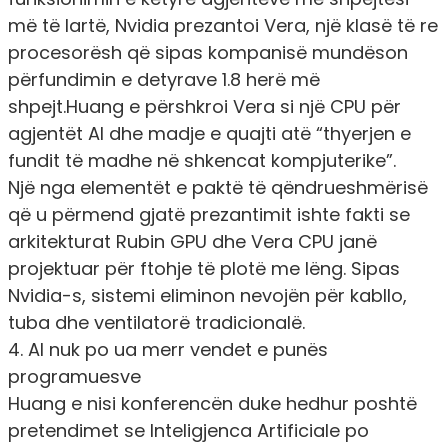
më të lartë, Nvidia prezantoi Vera, një klasë të re
procesorësh që sipas kompanisë mundëson
përfundimin e detyrave 1.8 herë më
shpejt.Huang e përshkroi Vera si një CPU për
agjentët AI dhe madje e quajti atë “thyerjen e
fundit të madhe në shkencat kompjuterike”.
Një nga elementët e paktë të qëndrueshmërisë
që u përmend gjatë prezantimit ishte fakti se
arkitekturat Rubin GPU dhe Vera CPU janë
projektuar për ftohje të plotë me lëng. Sipas
Nvidia-s, sistemi eliminon nevojën për kabllo,
tuba dhe ventilatorë tradicionalë.
4. AI nuk po ua merr vendet e punës
programuesve
Huang e nisi konferencën duke hedhur poshtë
pretendimet se Inteligjenca Artificiale po