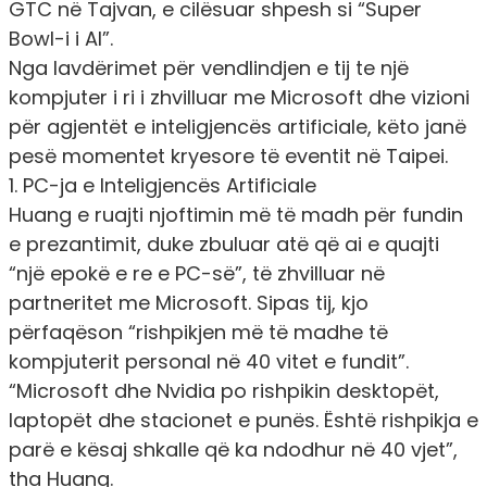
GTC në Tajvan, e cilësuar shpesh si “Super
Bowl-i i AI”.
Nga lavdërimet për vendlindjen e tij te një
kompjuter i ri i zhvilluar me Microsoft dhe vizioni
për agjentët e inteligjencës artificiale, këto janë
pesë momentet kryesore të eventit në Taipei.
1. PC-ja e Inteligjencës Artificiale
Huang e ruajti njoftimin më të madh për fundin
e prezantimit, duke zbuluar atë që ai e quajti
“një epokë e re e PC-së”, të zhvilluar në
partneritet me Microsoft. Sipas tij, kjo
përfaqëson “rishpikjen më të madhe të
kompjuterit personal në 40 vitet e fundit”.
“Microsoft dhe Nvidia po rishpikin desktopët,
laptopët dhe stacionet e punës. Është rishpikja e
parë e kësaj shkalle që ka ndodhur në 40 vjet”,
tha Huang.