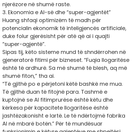
njerëzore në shumë raste.
3. Ekonomia e AI-së dhe “super-agjentët”
Huang shfaqi optimizëm të madh për
potencialin ekonomik të inteligjencës artificiale,
duke folur gjerësisht për atë që ai i quajti
“super-agjentë”.
Sipas tij, këto sisteme mund të shndërrohen në
gjeneratorë fitimi për bizneset. “Fuqia llogaritëse
është të ardhurë. Sa më shumë të blesh, aq më
shumë fiton,” tha ai.
“Të gjithë po e përjetoni këtë bashkë me mua.
Të gjithë duan të fitojnë para. Tashmë e
kuptojnë se AI fitimprurëse është këtu dhe
kërkesa për kapacitete llogaritëse është
jashtëzakonisht e lartë. Le të ndërtojmë fabrika
AI në mbarë botën.” Për të mundësuar
funksionimin e këtyre agjentëve me shpejtësi