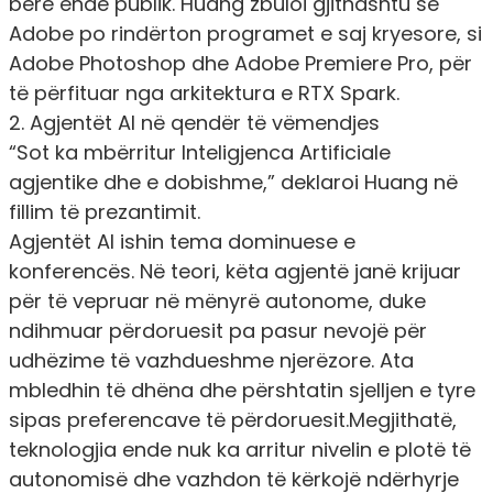
bërë ende publik. Huang zbuloi gjithashtu se
Adobe po rindërton programet e saj kryesore, si
Adobe Photoshop dhe Adobe Premiere Pro, për
të përfituar nga arkitektura e RTX Spark.
2. Agjentët AI në qendër të vëmendjes
“Sot ka mbërritur Inteligjenca Artificiale
agjentike dhe e dobishme,” deklaroi Huang në
fillim të prezantimit.
Agjentët AI ishin tema dominuese e
konferencës. Në teori, këta agjentë janë krijuar
për të vepruar në mënyrë autonome, duke
ndihmuar përdoruesit pa pasur nevojë për
udhëzime të vazhdueshme njerëzore. Ata
mbledhin të dhëna dhe përshtatin sjelljen e tyre
sipas preferencave të përdoruesit.Megjithatë,
teknologjia ende nuk ka arritur nivelin e plotë të
autonomisë dhe vazhdon të kërkojë ndërhyrje