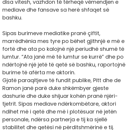
disa vitesh, vazhdon të tërheqë vëmendjen e
mediave dhe fansave sa herë shfaqet së
bashku.
Sipas burimeve mediatike pranë çiftit,
marrëdhënia mes tyre po bëhet gjithnjë e më e
fortë dhe ata po kalojnë një periudhë shumë të
lumtur.
“Ata janë më të lumtur se kurrë”
dhe po
ndërtojnë një jetë të qetë së bashku, raportojnë
burime të afërta me aktorin.
Gjatë paraqitjeve të fundit publike, Pitt dhe de
Ramon janë parë duke shkëmbyer gjeste
dashurie dhe duke shijuar kohën pranë njëri-
tjetrit. Sipas mediave ndërkombëtare, aktori
ndihet më i qetë dhe më i plotësuar në jetën
personale, ndërsa partnerja e tij ka sjellë
stabilitet dhe qetësi në përditshmërinë e tij.