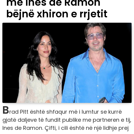
me Ines de Ramon
bëjnë xhiron e rrjetit
B
rad Pitt është shfaqur më i lumtur se kurrë
gjatë daljeve të fundit publike me partneren e tij,
Ines de Ramon. Çifti, i cili është në një lidhje prej