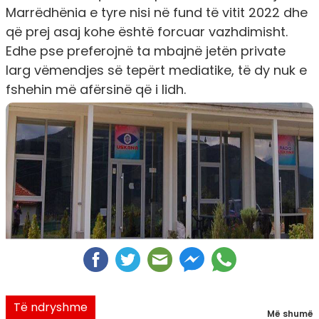
Marrëdhënia e tyre nisi në fund të vitit 2022 dhe
që prej asaj kohe është forcuar vazhdimisht.
Edhe pse preferojnë ta mbajnë jetën private
larg vëmendjes së tepërt mediatike, të dy nuk e
fshehin më afërsinë që i lidh.
Të ndryshme
Më shumë