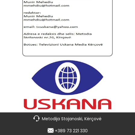
Metodija Stojanoski, Kërçovë
+389 73 221 330