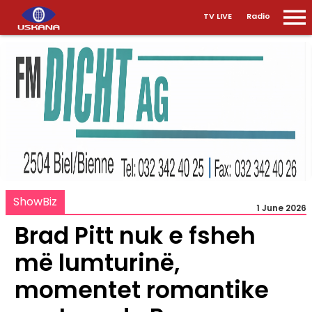
TV LIVE
Radio
ShowBiz
1 June 2026
Brad Pitt nuk e fsheh
më lumturinë,
momentet romantike