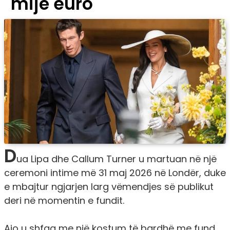
mijë euro
D
ua Lipa dhe Callum Turner u martuan në një
ceremoni intime më 31 maj 2026 në Londër, duke
e mbajtur ngjarjen larg vëmendjes së publikut
deri në momentin e fundit.
Ajo u shfaq me një kostum të bardhë me fund