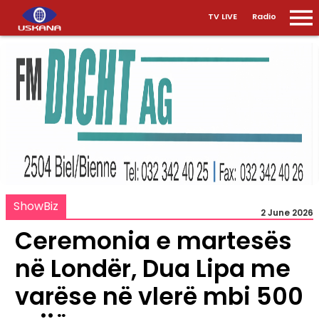
TV LIVE
Radio
ShowBiz
2 June 2026
Ceremonia e martesës
në Londër, Dua Lipa me
varëse në vlerë mbi 500