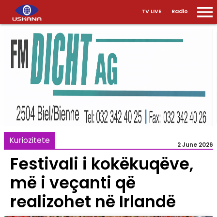
TV LIVE
Radio
Kuriozitete
2 June 2026
Festivali i kokëkuqëve,
më i veçanti që
realizohet në Irlandë