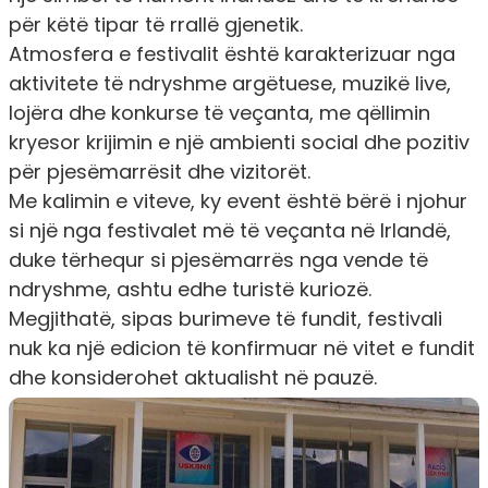
për këtë tipar të rrallë gjenetik.
Atmosfera e festivalit është karakterizuar nga
aktivitete të ndryshme argëtuese, muzikë live,
lojëra dhe konkurse të veçanta, me qëllimin
kryesor krijimin e një ambienti social dhe pozitiv
për pjesëmarrësit dhe vizitorët.
Me kalimin e viteve, ky event është bërë i njohur
si një nga festivalet më të veçanta në Irlandë,
duke tërhequr si pjesëmarrës nga vende të
ndryshme, ashtu edhe turistë kuriozë.
Megjithatë, sipas burimeve të fundit, festivali
nuk ka një edicion të konfirmuar në vitet e fundit
dhe konsiderohet aktualisht në pauzë.