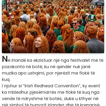
N
ë Irlandë ka ekzistuar një nga festivalet më të
pazakonta në botë, ku në qendër nuk janë
muzika apo ushqimi, por njerëzit me flokë të
kuq.
I njohur si “Irish Redhead Convention”, ky event
ka mbledhur pjesëmarrës me flokë të kuq nga
vende të ndryshme të botës, duke u kthyer në
një simbol të humorit irlandez dhe të krenarisë