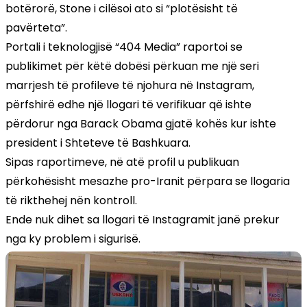
botërorë, Stone i cilësoi ato si “plotësisht të
pavërteta”.
Portali i teknologjisë “404 Media” raportoi se
publikimet për këtë dobësi përkuan me një seri
marrjesh të profileve të njohura në Instagram,
përfshirë edhe një llogari të verifikuar që ishte
përdorur nga Barack Obama gjatë kohës kur ishte
president i Shteteve të Bashkuara.
Sipas raportimeve, në atë profil u publikuan
përkohësisht mesazhe pro-Iranit përpara se llogaria
të rikthehej nën kontroll.
Ende nuk dihet sa llogari të Instagramit janë prekur
nga ky problem i sigurisë.