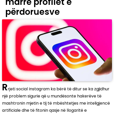
marrë profilet e
përdoruesve
R
rjeti social Instagram ka bërë të ditur se ka zgjidhur
një problem sigurie që u mundësonte hakerëve të
mashtronin mjetin e tij të mbështetjes me inteligjencë
artificiale dhe të fitonin qasje në llogaritë e