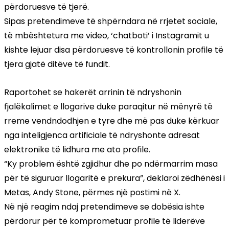
përdoruesve të tjerë.
Sipas pretendimeve të shpërndara në rrjetet sociale,
të mbështetura me video, ‘chatboti’ i Instagramit u
kishte lejuar disa përdoruesve të kontrollonin profile të
tjera gjatë ditëve të fundit.
Raportohet se hakerët arrinin të ndryshonin
fjalëkalimet e llogarive duke paraqitur në mënyrë të
rreme vendndodhjen e tyre dhe më pas duke kërkuar
nga inteligjenca artificiale të ndryshonte adresat
elektronike të lidhura me ato profile.
“Ky problem është zgjidhur dhe po ndërmarrim masa
për të siguruar llogaritë e prekura”, deklaroi zëdhënësi i
Metas, Andy Stone, përmes një postimi në X.
Në një reagim ndaj pretendimeve se dobësia ishte
përdorur për të komprometuar profile të liderëve