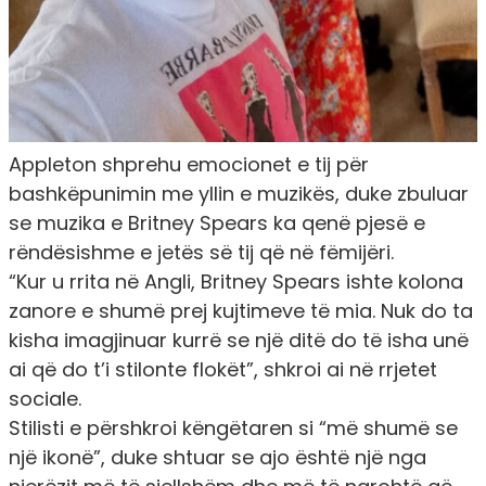
Appleton shprehu emocionet e tij për
bashkëpunimin me yllin e muzikës, duke zbuluar
se muzika e Britney Spears ka qenë pjesë e
rëndësishme e jetës së tij që në fëmijëri.
“Kur u rrita në Angli, Britney Spears ishte kolona
zanore e shumë prej kujtimeve të mia. Nuk do ta
kisha imagjinuar kurrë se një ditë do të isha unë
ai që do t’i stilonte flokët”,
shkroi ai në rrjetet
sociale.
Stilisti e përshkroi këngëtaren si “më shumë se
një ikonë”, duke shtuar se ajo është një nga