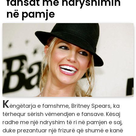
fansat me ndryshimin
në pamje
K
ëngëtarja e famshme, Britney Spears, ka
tërhequr sërish vëmendjen e fansave. Kësaj
radhe me një ndryshim të ri në pamjen e saj,
duke prezantuar një frizurë që shumë e kanë