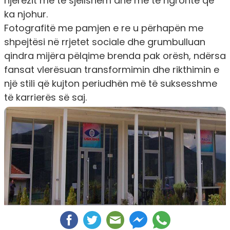
njerëzit më të sjellshëm dhe më të ngrohtë që
ka njohur.
Fotografitë me pamjen e re u përhapën me
shpejtësi në rrjetet sociale dhe grumbulluan
qindra mijëra pëlqime brenda pak orësh, ndërsa
fansat vlerësuan transformimin dhe rikthimin e
një stili që kujton periudhën më të suksesshme
të karrierës së saj.