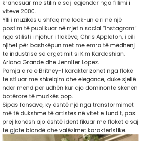
krahasuar me stilin e saj legjendar nga fillimi i
viteve 2000.
Ylli i muzikës u shfaq me look-un e ri në një
postim të publikuar në rrjetin social “Instagram”
nga stilisti i njohur i flokëve, Chris Appleton, i cili
njihet për bashkëpunimet me emra të mëdhenj
të industrisë së argëtimit si Kim Kardashian,
Ariana Grande dhe Jennifer Lopez.
Pamja e re e Britney-t karakterizohet nga flokë
të stiluar me shkëlqim dhe elegancë, duke sjellë
ndër mend periudhën kur ajo dominonte skenën
botërore të muzikës pop.
Sipas fansave, ky është një nga transformimet
më të dukshme të artistes në vitet e fundit, pasi
prej kohësh ajo është identifikuar me flokët e saj
të gjatë biondë dhe valëzimet karakteristike.