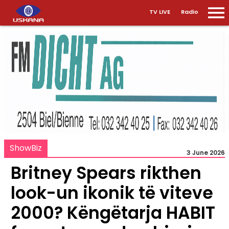
TV LIVE
Radio
ShowBiz
3 June 2026
Britney Spears rikthen
look-un ikonik të viteve
2000? Këngëtarja HABIT