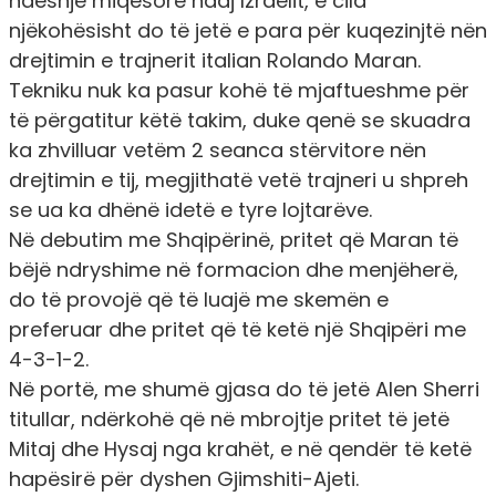
ndeshje miqësore ndaj Izraelit, e cila
njëkohësisht do të jetë e para për kuqezinjtë nën
drejtimin e trajnerit italian Rolando Maran.
Tekniku nuk ka pasur kohë të mjaftueshme për
të përgatitur këtë takim, duke qenë se skuadra
ka zhvilluar vetëm 2 seanca stërvitore nën
drejtimin e tij, megjithatë vetë trajneri u shpreh
se ua ka dhënë idetë e tyre lojtarëve.
Në debutim me Shqipërinë, pritet që Maran të
bëjë ndryshime në formacion dhe menjëherë,
do të provojë që të luajë me skemën e
preferuar dhe pritet që të ketë një Shqipëri me
4-3-1-2.
Në portë, me shumë gjasa do të jetë Alen Sherri
titullar, ndërkohë që në mbrojtje pritet të jetë
Mitaj dhe Hysaj nga krahët, e në qendër të ketë
hapësirë për dyshen Gjimshiti-Ajeti.