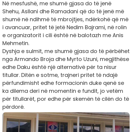
Në mesfushë, me shumë gjasa do të jenë
Shehu, Asllani dhe Ramadani që do të jenë më
shumë në ndihmë të mbrojtjes, ndërkohë që më
i avancuar, pritet të jetë Nedim Bajrami, në rolin
e organizatorit i cili është në balotazh me Anis
Mehmetin.
Dyshja e sulmit, me shumë gjasa do të përbëhet
nga Armando Broja dhe Myrto Uzuni, megjithëse
edhe Daku është një alternativë për ta nisur
titullar. Ditën e sotme, trajneri pritet të ndajë
përfundimisht edhe formacionin duke qenë se
ka dilema deri në momentin e fundit, jo vetëm
për titullarët, por edhe për skemën të cilën do të
përdorë.