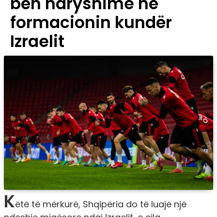
bën ndryshime në
formacionin kundër
Izraelit
K
ëtë të mërkurë, Shqipëria do të luajë një