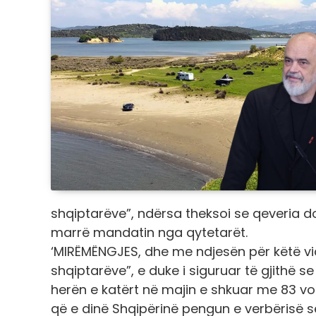
shqiptarëve”, ndërsa theksoi se qeveria do t
marrë mandatin nga qytetarët.
‘MIRËMËNGJES, dhe me ndjesën për këtë v
shqiptarëve”, e duke i siguruar të gjithë s
herën e katërt në majin e shkuar me 83 vo
që e dinë Shqipërinë pengun e verbërisë 