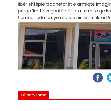
libër shtëpie tradhëtarët e armiqtë imagjin
përqafim të veçantë për ata të mitë që ka
humbur çdo arsye reale e nisjes’, shkroi 
Të ndryshme