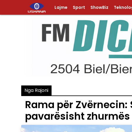
Lajme
Sport
ShowBiz
Teknolog
Nga Rajoni
Rama për Zvërnecin: 
pavarësisht zhurmës