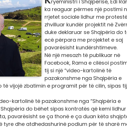
ryeministri i Shqipërisë, Edi R
ka reaguar përmes një postimi 
rrjetet sociale lidhur me protest
zhvilluar kundër projektit në Zvër
duke deklaruar se Shqipëria do t
ecë përpara me projektet e saj
pavarësisht kundërshtimeve.
Në një mesazh të publikuar në
Facebook, Rama e cilësoi postim
tij si një “video-kartolinë të
pazakonshme nga Shqipëria e
ë vijojë zbatimin e programit për të cilin, sipas tij
ideo-kartolinë të pazakonshme nga “Shqipëria e
e Shqipëria do bëhet sipas kontratës që kemi lidhur
ta, pavarësisht se ça thonë e ça duan këta shqipt
së tyre dhe atdhedashurinë podium për të sharë m