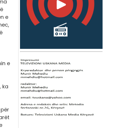
ama
në
ën e
nec,
ë
in e
, ka
 për
arët
e