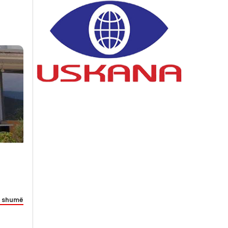
 shumë