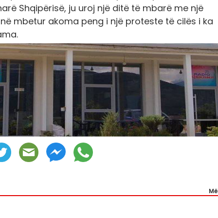
arë Shqipërisë, ju uroj një ditë të mbarë me një
në mbetur akoma peng i një proteste të cilës i ka
Rama.
Më