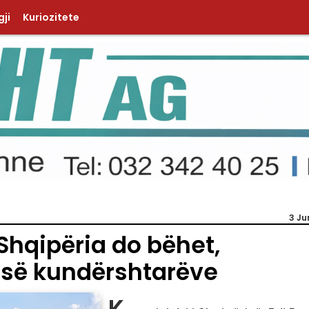
ji
Kuriozitete
3 Ju
Shqipëria do bëhet,
 së kundërshtarëve
K