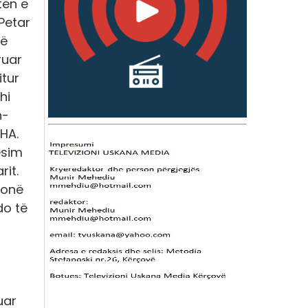
tën e
i Petar
së
ruar
itur
hi
h-
OHA.
esim
rit.
sonë
do të
uar