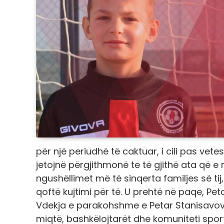
për një periudhë të caktuar, i cili pas vet
jetojnë përgjithmonë te të gjithë ata që 
ngushëllimet më të sinqerta familjes së tij
qoftë kujtimi për të. U prehtë në paqe, Pet
Vdekja e parakohshme e Petar Stanisavovs
miqtë, bashkëlojtarët dhe komuniteti sportiv