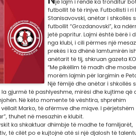
jë lajm i rëndë ka tronditur bo
futbollit të të rinjve. Futbollisti i r
Stanisavovski, anëtar i shkollës 
futbollit “Grozdanovski”, ka ndër
jetë papritur. Lajmi është bërë i d
nga klubi, i cili përmes një mesaz
prekës i ka dhënë lamtumirën is
anëtarit të tij, shkruan gazeta K
“Me pikëllim të madh dhe mosb
morëm lajmin për largimin e Peta
Një fëmijë dhe anëtar i shkollës 
es la gjurmë të pashlyeshme, mirësi dhe kujtime që 
e njohën. Në këto momente të vështira, shprehim
, vëllait Marko, të afërmve dhe miqve. I përjetshëm
ar”, thuhet në mesazhin e klubit.
kit ka shkaktuar dhimbje të madhe te familjarët,
, të cilët po e kujtojnë atë si një djalosh të talent