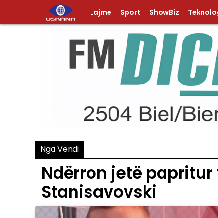
Lajme
Sport
ShowBiz
Teknolog
Nga Vendi
Ndërron jetë papritur f
Stanisavovski