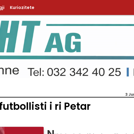
ji
Kuriozitete
3 Ju
utbollisti i ri Petar
N