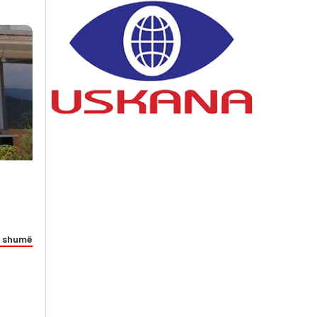
 shumë