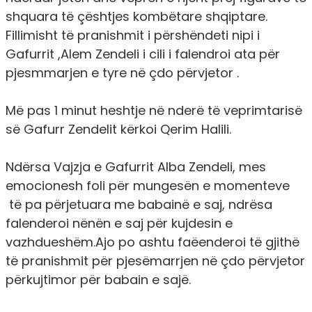
shquara të çështjes kombëtare shqiptare.
Fillimisht të pranishmit i përshëndeti nipi i
Gafurrit ,Alem Zendeli i cili i falendroi ata për
pjesmmarjen e tyre në çdo përvjetor .
Më pas 1 minut heshtje në nderë të veprimtarisë
së Gafurr Zendelit kërkoi Qerim Halili.
Ndërsa Vajzja e Gafurrit Alba Zendeli, mes
emocionesh foli për mungesën e momenteve
të pa përjetuara me babainë e saj, ndrësa
falenderoi nënën e saj për kujdesin e
vazhdueshëm.Ajo po ashtu faëenderoi të gjithë
të pranishmit për pjesëmarrjen në çdo përvjetor
përkujtimor për babain e sajë.