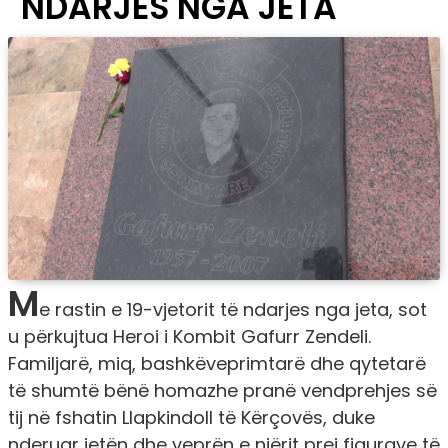
NDARJES NGA JETA
M
e rastin e 19-vjetorit të ndarjes nga jeta, sot
u përkujtua Heroi i Kombit Gafurr Zendeli.
Familjarë, miq, bashkëveprimtarë dhe qytetarë
të shumtë bënë homazhe pranë vendprehjes së
tij në fshatin Llapkindoll të Kërçovës, duke
nderuar jetën dhe veprën e njërit prej figurave të