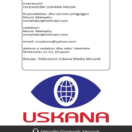
Metodija Stojanoski, Kërçovë