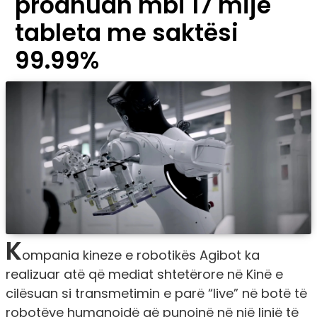
prodhuan mbi 17 mijë
tableta me saktësi
99.99%
K
ompania kineze e robotikës Agibot ka
realizuar atë që mediat shtetërore në Kinë e
cilësuan si transmetimin e parë “live” në botë të
robotëve humanoidë që punojnë në një linjë të