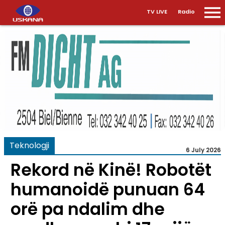
TV LIVE
Radio
Teknologji
6 July 2026
Rekord në Kinë! Robotët
humanoidë punuan 64
orë pa ndalim dhe