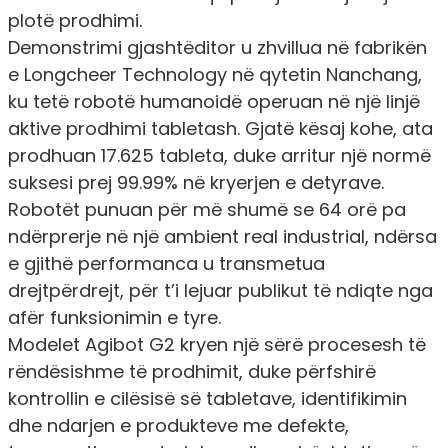
plotë prodhimi.
Demonstrimi gjashtëditor u zhvillua në fabrikën
e Longcheer Technology në qytetin Nanchang,
ku tetë robotë humanoidë operuan në një linjë
aktive prodhimi tabletash. Gjatë kësaj kohe, ata
prodhuan 17.625 tableta, duke arritur një normë
suksesi prej 99.99% në kryerjen e detyrave.
Robotët punuan për më shumë se 64 orë pa
ndërprerje në një ambient real industrial, ndërsa
e gjithë performanca u transmetua
drejtpërdrejt, për t’i lejuar publikut të ndiqte nga
afër funksionimin e tyre.
Modelet Agibot G2 kryen një sërë procesesh të
rëndësishme të prodhimit, duke përfshirë
kontrollin e cilësisë së tabletave, identifikimin
dhe ndarjen e produkteve me defekte,