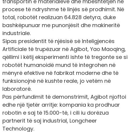
transportin e materialeve dhe mbështetjen në
procese të ndryshme të linjës së prodhimit. Në
total, robotët realizuan 64.828 detyra, duke
bashkëpunuar me punonjësit dhe makineritë
industriale.
Sipas presidentit të njësisë së Inteligjencës
Artificiale të trupëzuar në Agibot, Yao Maoqing,
qëllimi i këtij eksperimenti ishte të tregonte se si
robotët humanoidë mund të integrohen në
mënyrë efektive në fabrikat moderne dhe të
funksionojnë në kushte reale, jo vetëm në
laboratorë.
Pas përfundimit të demonstrimit, Agibot njoftoi
edhe një tjetër arritje: kompania ka prodhuar
robotin e saj të 15.000-të, i cili iu dorëzua
partnerit të saj industrial, Longcheer
Technology.